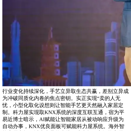
行业变化持续深化，手艺立异取生态共赢，差别立异成
为冲破同质化内卷的焦点密钥。实正实现“卖的人无
忧，小型化取化设想则让智能手艺更天然融入家居定
制。科力屋实现取KNX系统的深度互联互通，宿为平
易近博士暗示，AI赋能让智能家居从被动响应升级为
自动办事，KNX优良面板可赋能科力屋系统。海外智