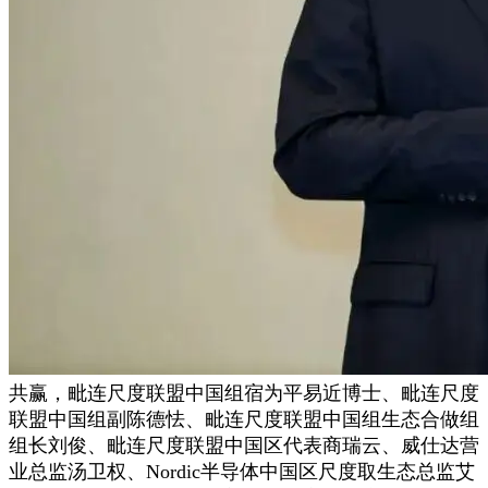
共赢，毗连尺度联盟中国组宿为平易近博士、毗连尺度
联盟中国组副陈德怯、毗连尺度联盟中国组生态合做组
组长刘俊、毗连尺度联盟中国区代表商瑞云、威仕达营
业总监汤卫权、Nordic半导体中国区尺度取生态总监艾