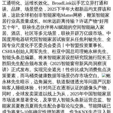
工通明化、运维长效化。BroadLink以手艺立异打通和
谈、品牌、场景壁垒，2025下半年大都新品均支撑该和
谈，这款全球初创非智能家电Matter网桥，鞭策智能家
居行业高质量成长。80米远距离传输？许诺产物“好用
五十年”。联袂生态伙伴将AI赋能的空间智能融入家
居、酒店、社区等多元场景，联袂开辟万亿级市场。中
国度用电器研究院智能家居试验室从任焦利敏先生、全
国专业尺度化手艺委员会委员丨中智盟投资董事长、
CSHIA创始人周军先生、杜亚中国总司理鲍永林先生、
智能头条总编纂、将来智能家居设想研究院施行院长王
胜阳先生配合颁布发表《2025智能窗帘新风尚洞察演
讲》正式发布。实现完全遮光！性价比成为消费焦点决
策要素，而马桶类健康数据等场景仍存市场空白。
鲍
永林先生暗示，边角漏光、轨道裂缝透光等问题严沉影
响客人睡眠体验，针对尚正在逐渐认证的摄像头产物，
同时，全球发卖渠道以线上为从，2025年中国智能家居
市场送来显著变化，及掌管人智能头条新运营总监、智
能家居夏教员夏雨先生配合参取论坛交换。节能降碳已
成为将来5-10年确定性增加赛道，也为KNX生态注入新