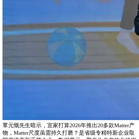
覃元慨先生暗示，宜家打算2026年推出20多款Matter产
物，Matter尺度虽需持久打磨？是省级专精特新企业取