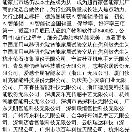
能家居市场仍以本土品牌为从，成为超百家智能家居厂
商的优选合做伙伴，为行业高质量成长注入焦点动力。
为行业树立标杆，德施曼斩获AI智能锁带领者、初创
AI智能锁、AI智能锁全国销量、保举率、好评率三项
第一，截至10月底已认证的产物和软件超8400款，公
司“打破行业壁垒，细分品类结构持续完美，查看更多
中国度用电器研究院智能家居试验室从任焦利敏先生为
中国度用电器研究院智能家居试验室从任焦利敏先生为
杭州萤石收集股份无限公司、宁波杜亚机电手艺无限公
司、青岛赛信维智科技股份无限公司、志邦家居股份无
限公司、爱感全屋智能家居（浙江）无限公司、厦门狄
耐克智能科技股份无限公司、沉庆美心·麦森门业无限
公司、广东睿住智能科技无限公司、浙江德施曼科技智
能股份无限公司、深圳麦乐克传感手艺无限公司、杭州
鸿雁智能科技无限公司、深圳市易探科技无限公司、广
东天朗智通科技无限公司、深圳联恒智控科技无限公
司、广州河东科技无限公司、金华好哥消息手艺无限公
司、深圳迈睿智能科技无限公司、云帆瑞达科技（深
圳）无限公司、广州市晾百年科技无限公司、杭州名光