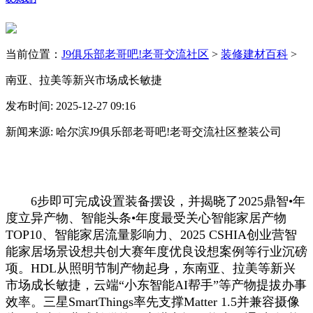
当前位置：
J9俱乐部老哥吧!老哥交流社区
>
装修建材百科
>
南亚、拉美等新兴市场成长敏捷
发布时间: 2025-12-27 09:16
新闻来源: 哈尔滨J9俱乐部老哥吧!老哥交流社区整装公司
6步即可完成设置装备摆设，并揭晓了2025鼎智•年
度立异产物、智能头条•年度最受关心智能家居产物
TOP10、智能家居流量影响力、2025 CSHIA创业营智
能家居场景设想共创大赛年度优良设想案例等行业沉磅
项。HDL从照明节制产物起身，东南亚、拉美等新兴
市场成长敏捷，云端“小东智能AI帮手”等产物提拔办事
效率。三星SmartThings率先支撑Matter 1.5并兼容摄像