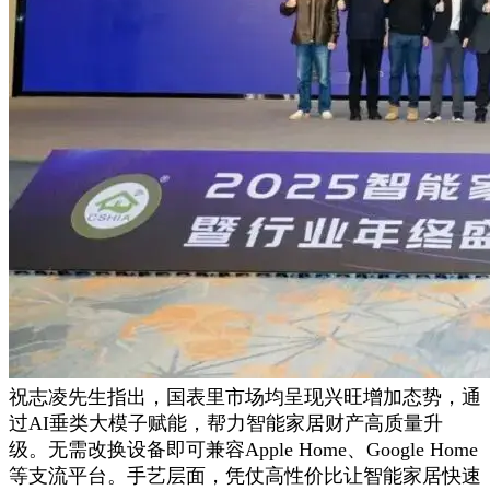
祝志凌先生指出，国表里市场均呈现兴旺增加态势，通
过AI垂类大模子赋能，帮力智能家居财产高质量升
级。无需改换设备即可兼容Apple Home、Google Home
等支流平台。手艺层面，凭仗高性价比让智能家居快速