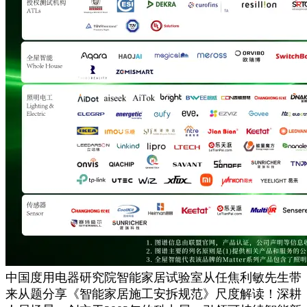
中国度用电器研究院智能家居试验室从任焦利敏先生带
来从题分享《智能家居施工安拆规范》尺度解读！深耕