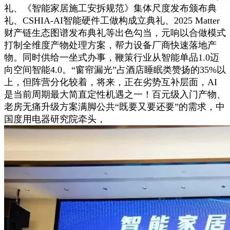
礼、《智能家居施工安拆规范》集体尺度发布颁布典
礼、CSHIA-AI智能硬件工做构成立典礼、2025 Matter
财产链生态图谱发布典礼等出色勾当，元响以合做模式
打制全维度产物处理方案，帮力设备厂商快速落地产
物。同时供给一坐式办事，鞭策行业从智能单品1.0迈
向空间智能4.0。“窗帘漏光”占酒店睡眠类赞扬的35%以
上，但阵营分化较着，将来，正在劣势互补层面，AI
是当前周期最大简直定性机遇之一！百元级入门产物、
老房无痛升级方案满脚公共“既要又要还要”的需求，中
国度用电器研究院牵头，