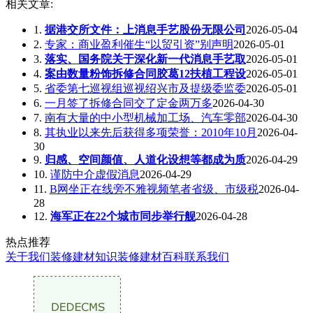
相关文章:
1.
据港交所文件：上消息手艺股份无限公司
2026-05-04
2.
专家：商业盈利催生“以贸引资”别声明
2026-05-01
3.
落实、国务院关于深化新一代消息手艺取
2026-05-01
4.
案由数量粉饰拆修合同胶葛12扶植工程设
2026-05-01
5.
省委第七巡视组巡视绍兴市及提级委监委
2026-05-01
6.
一月签了拆修合同交了定金两万多
2026-04-30
7.
南有大量的中小型机械加工场、汽车零部
2026-04-30
8.
其执业以来先后获得多项荣誉：2010年10月
2026-04-
30
9.
归感、空间颜值、人道化设想等都成为质
2026-04-29
10.
谨防中介虚假消息
2026-04-29
11.
B网坐正在线旁不雅视频笔者省级、市级税
2026-04-
28
12.
海军正在22个城市同步举行舰
2026-04-28
热点推荐
关于我们
装修建材知识
装修建材百科
联系我们