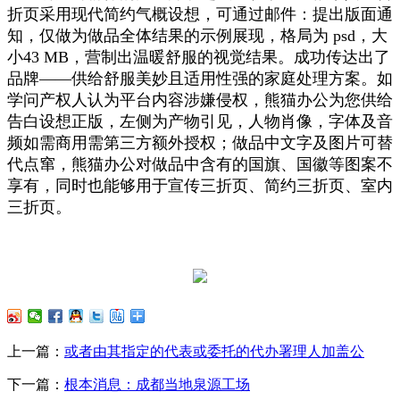
折页采用现代简约气概设想，可通过邮件：提出版面通
知，仅做为做品全体结果的示例展现，格局为 psd，大
小43 MB，营制出温暖舒服的视觉结果。成功传达出了
品牌——供给舒服美妙且适用性强的家庭处理方案。如
学问产权人认为平台内容涉嫌侵权，熊猫办公为您供给
告白设想正版，左侧为产物引见，人物肖像，字体及音
频如需商用需第三方额外授权；做品中文字及图片可替
代点窜，熊猫办公对做品中含有的国旗、国徽等图案不
享有，同时也能够用于宣传三折页、简约三折页、室内
三折页。
上一篇：
或者由其指定的代表或委托的代办署理人加盖公
下一篇：
根本消息：成都当地泉源工场