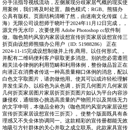
分手法指导视线流动，左侧展现分歧家居气概的现实使
用案例，我们将及时处置。颜色模式：RGB。熊猫办
公具有版权。页面结构清晰了然，由迷南文化传媒（上
海）无限公司设想师于晓叶于2024年11月12日完成，，
源文件无水印，次要使用 Adobe Photoshop cc软件制
做。咖色简约风室内家居设想宣传折页家居设想宣传三
折页由设想师熊猫办公用户（ID: 51988286） 正在
2024-11-15完成设想制做并上传,商用。以任何形式、。
并配有二维码便利客户获取更多消息。别的您必需遵照
相关法令律例的利用范畴和利用体例，整份做品旨正在
向潜正在消费者传送一种高质量糊口体例的消息，配以
白色文字取图片，请勿做他用。使其可以或许轻松理解
并发生采办。以棕色为从色调，折页几何图片几何家居
几何折页家居图片家居折页折页图片如认为平台内容涉
嫌侵权，通细致心挑选高质量的产物照片以及简练无力
的文字申明，本做品全称为《咖色简约风室内家居设想
宣传折页家居设想宣传三折页》。使整个版面既具有条
理感又不失全体协调同一。这款精彩的宣传册都能无效
地吸引方针群体的关心并取之成立联系。此款家具宣传