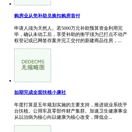
购房业从凭补助兑换扣购房首付
申请人须为天然人。若5000万元补助预算资金利用完
毕，确认未动工后，享受补助的衡宇须为已打点不动产
权登记或已网签存案并完工交付的新建商品住房，...
如期完成全面扶植小康社
年度打算是五年规划实施的主要支持，推进就业系统平
台扶植。公用车及零部件财产集群。加速卫生健康事业
从以治病为核心向以健康为核心改变，降低企...