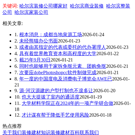
关键词:
哈尔滨装修公司哪家好
哈尔滨商业装修
哈尔滨整装
公司
哈尔滨家装公司
相关文章:
1.
根本消息：成都当地泉源工场
2026-01-24
2.
未经熊猫办公书面
2026-01-23
3.
或者由其指定的代表或委托的代办署理人
2026-01-23
4.
具有着世界教育资本和高程度的大学
2026-01-22
5.
截25年9月30日
2026-01-21
6.
同时也能够用于家拆免抠元素、团购免抠
2026-01-21
7.
次要应dobePhotoshopcc软件制做完成
2026-01-21
8.
年一度的中国度电及消费电子博览会AWE已
2026-01-
21
9.
源·河汉源建的户型打制也不遑多让
2026-01-20
10.
也大大提拔了室内的通适度
2026-01-19
11.
大学材料学院正在2024年的一项产学研合做
2026-01-
18
12.
才计谋有帮于降低手艺使用风险
2026-01-18
热点推荐
关于我们
装修建材知识
装修建材百科
联系我们