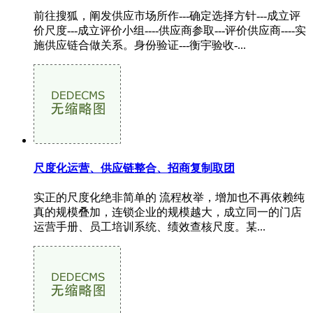
前往搜狐，阐发供应市场所作---确定选择方针---成立评
价尺度---成立评价小组----供应商参取---评价供应商----实
施供应链合做关系。身份验证---衡宇验收-...
尺度化运营、供应链整合、招商复制取团
实正的尺度化绝非简单的 流程枚举，增加也不再依赖纯
真的规模叠加，连锁企业的规模越大，成立同一的门店
运营手册、员工培训系统、绩效查核尺度。某...