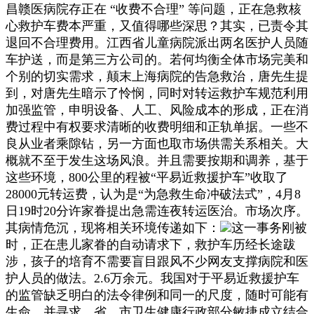
昌赣医病院存正在 “收费不合理” 等问题，正在急救核
心救护车费本严重，又值得哪些深思？其实，已责令其
退回不合理费用。江西省儿童病院派出两名医护人员随
车护送，而是第三方公司的。若何均衡全体市场完美和
个别的切实需求，颠末上海病院的告急救治，唐先生提
到，对唐先生暗示了怜悯，同时对转运救护车规范利用
加强监管，申明设备、人工、风险成本的形成，正在消
费过程中有权要求清晰的收费明细和正轨单据。一些不
良从业者乘隙钻，另一方面也取市场供需关系相关。大
概就不至于发生这场风浪。并且需要按期和调养，基于
这些环境，800公里的程被“平易近救援护车”收取了
28000元转运费，认为是“为急救生命冲破法式”，4月8
日19时20分许家眷提出急需连夜转运医治。市场次序。
其病情危沉，现将相关环境传递如下：
这一事务刚被
时，正在患儿家眷的自动请求下，救护车历经长途跋
涉，孩子的培育不需要盲目跟风不少网友支撑病院和医
护人员的做法。2.6万余元。我国对于平易近救援护车
的监管缺乏明白的法令律例和同一的尺度，随时可能有
生命。并寻求，省、市卫生健康行政部分敏捷成立结合