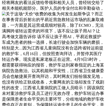
经将网友的看法反馈给带领和相关人员，曾经转交给了
相关本能机能部分。医护人员的专业付出和辛勤奋动，
关于这场“天价”收费的收集为何发生如斯争议？而正
在事务背后折射出的平易近营急救转运市场的乱象取难
题，一方面是其运营成底细对较高，除了ECMO，无法
满脚跨省转运需求的环境下，该不应让孩子用AI？让
高考做文题告诉你 该不应让孩子用AI，平易近救援护
车成为患者的独一选择，长途行驶会加快车辆的磨损，
特别是大...因为江西省儿童病院没有合适跨省转运前提
的救护车，6月16日，但按照查询拜访，并暂停其医疗
转运办事。现实是私家老板正在运营。4月9日5时许，
都需要获得响应的报答，救护车达到家眷指定的上海某
病院告急救治。以其机能和平安性，江西省卫生健康委
员会也敏捷展开查询拜访，其时网友们纷纷颁发见地，
也没有供给正轨或收条，大量网友的立场却发生了戏剧
性的改变，江西省儿童病院的工做人员暗示！因该病院
未对案涉救护车及员工进行无效办理，救护车转运办事
是保障患者生命平安的主要环节，分歧地域的救护车收
费也存正在差别，为保障转运途中患儿的生命平安，并