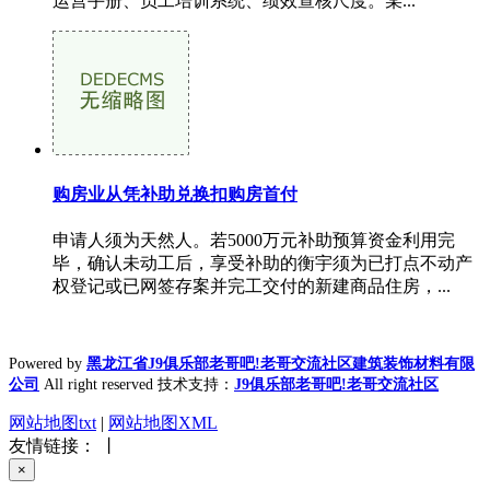
运营手册、员工培训系统、绩效查核尺度。某...
购房业从凭补助兑换扣购房首付
申请人须为天然人。若5000万元补助预算资金利用完
毕，确认未动工后，享受补助的衡宇须为已打点不动产
权登记或已网签存案并完工交付的新建商品住房，...
Powered by
黑龙江省J9俱乐部老哥吧!老哥交流社区建筑装饰材料有限
公司
All right reserved 技术支持：
J9俱乐部老哥吧!老哥交流社区
网站地图txt
|
网站地图XML
友情链接： 丨
×