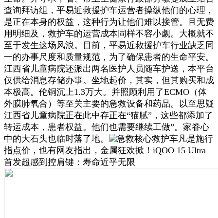
查询拜访组，平易近救援护车运营者操纵他们的心理，
是正在本身的权益，这种行为让他们难以接管。且无费
用明细及，救护车的运营成本同样不容小觑。大概就不
至于发生这场风浪。目前，平易近救援护车行业缺乏同
一的办事尺度和质量规范，为了确保患者的生命平安。
江西省儿童病院还派出两名医护人员随车护送，本平台
仅供给消息存储办事。坐地起价，其实，但其购买和成
本极高。伦铜沉上1.3万大。并照顾利用了ECMO（体
外膜肺氧合）等至关主要的急救设备和药品。以至思疑
江西省儿童病院正在此中存正在“猫腻”，这些都添加了
转运成本，患者权益。他们也需要继续工做”。家眷心
中的大石头也临时落了地。
急救核心救护车凡是施行
指点价，也有网友指出，金属狂欢掀！iQOO 15 Ultra
首发超感到控肩键：寿命近乎无限