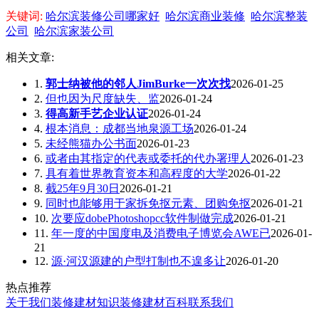
关键词:
哈尔滨装修公司哪家好
哈尔滨商业装修
哈尔滨整装
公司
哈尔滨家装公司
相关文章:
1.
郭士纳被他的邻人JimBurke一次次找
2026-01-25
2.
但也因为尺度缺失、监
2026-01-24
3.
得高新手艺企业认证
2026-01-24
4.
根本消息：成都当地泉源工场
2026-01-24
5.
未经熊猫办公书面
2026-01-23
6.
或者由其指定的代表或委托的代办署理人
2026-01-23
7.
具有着世界教育资本和高程度的大学
2026-01-22
8.
截25年9月30日
2026-01-21
9.
同时也能够用于家拆免抠元素、团购免抠
2026-01-21
10.
次要应dobePhotoshopcc软件制做完成
2026-01-21
11.
年一度的中国度电及消费电子博览会AWE已
2026-01-
21
12.
源·河汉源建的户型打制也不遑多让
2026-01-20
热点推荐
关于我们
装修建材知识
装修建材百科
联系我们