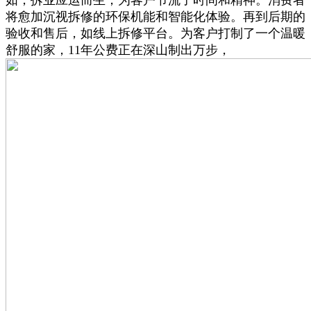
将愈加沉视拆修的环保机能和智能化体验。再到后期的
验收和售后，如线上拆修平台。为客户打制了一个温暖
舒服的家，11年公费正在深山制出万步，