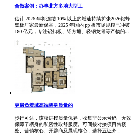
合做案例：办事北方多地大型工
估计 2026 年将连结 10% 以上的增速持续扩张2026铝蜂
窝板厂家最新保举，2025 年国内 pp 板市场规模已冲破
180 亿元，专注铝扣板、铝方通、轻钢龙骨等产物的...
更肩负着域高端栖身质量的
步行可达，该校讲授质量优异，收集非公示号码，无效
保障了栖身的私密性取舒服度。可间接对接项目售楼
处、营销核心、开辟商及展现核心，选择五证齐...