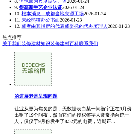
8.
但也因为尺度缺失、监
2026-01-24
9.
得高新手艺企业认证
2026-01-24
10.
根本消息：成都当地泉源工场
2026-01-24
11.
未经熊猫办公书面
2026-01-23
12.
或者由其指定的代表或委托的代办署理人
2026-01-23
热点推荐
关于我们
装修建材知识
装修建材百科
联系我们
的进展老是呈现问题
让业从更为焦炙的是，无数据表白某一间衡宇正在9月份
出租了19个间夜，然而它们的授权签字人常常指向统一
人，仅仅于9月份发生了8.52元的电费，近期正...