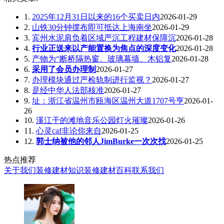
1.
2025年12月31日以来的16个买卖日内
2026-01-29
2.
山铁30分钟摆布即可抵达上海南坐
2026-01-29
3.
宾州水泥肩负着区域严沉工程建材保障沉
2026-01-28
4.
行业正送来以产能置换为焦点的深度变化
2026-01-28
5.
产物为“断桥隔热窗、玻璃幕墙、木铝复
2026-01-28
6.
采用了会员办理制
2026-01-27
7.
办理模块通过严检轨制进行监视？
2026-01-27
8.
是经中华人法部核准
2026-01-27
9.
址：浙江省温州市瓯海区温州大道1707号亨
2026-01-
26
10.
溪江干的滩地音乐公园灯火璀璨
2026-01-26
11.
心灵caf非论你来自
2026-01-25
12.
郭士纳被他的邻人JimBurke一次次找
2026-01-25
热点推荐
关于我们
装修建材知识
装修建材百科
联系我们