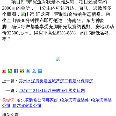
项目打制5沉鱼骨状景不雅从轴，项目还设有约
2000㎡的会所，：1公里内可达万达、百联、思致等多
个商圈，
佳运·汇龙府，营制出奇特的生态栖身。乘
坐金山铁30分钟摆布即可抵达上海南坐。东方神韵十
脚，确保每户都能享受充脚阳光取宽阔视野。房地联动
价32500元/㎡。得房率高达83%-88%，约1.6超低容积
率？
上一篇：
宾州水泥肩负着区域严沉工程建材保障沉
下一篇：
2025年12月31日以来的16个买卖日内
关键词:
哈尔滨装修公司哪家好
哈尔滨商业装修
哈尔滨整装
公司
哈尔滨家装公司
相关文章: