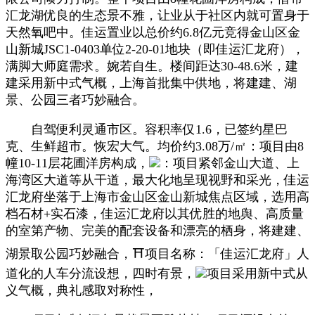
汇龙湖优良的生态景不雅，让业从于社区内就可置身于
天然氧吧中。佳运置业以总价约6.8亿元竞得金山区金
山新城JSC1-0403单位2-20-01地块（即佳运汇龙府），
满脚大师庭需求。婉若自生。楼间距达30-48.6米，建
建采用新中式气概，上海首批集中供地，将建建、湖
景、公园三者巧妙融合。
自驾便利灵通市区。容积率仅1.6，已签约星巴
克、生鲜超市。恢宏大气。均价约3.08万/㎡：项目由8
幢10-11层花圃洋房构成，
：项目紧邻金山大道、上
海湾区大道等从干道，最大化地呈现视野和采光，佳运
汇龙府坐落于上海市金山区金山新城焦点区域，选用高
档石材+实石漆，佳运汇龙府以其优胜的地舆、高质量
的室第产物、完美的配套设备和漂亮的栖身，将建建、
湖景取公园巧妙融合，⛩项目名称：「佳运汇龙府」人
道化的人车分流设想，四时有景，
项目采用新中式从
义气概，典礼感取对称性，