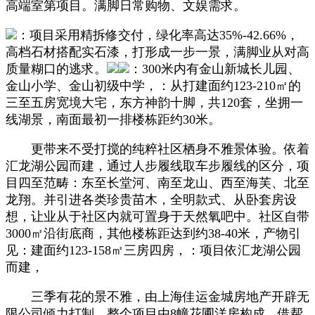
高端室第项目。满脚日常购物、文娱需求。
：项目采用精拆修交付，绿化率高达35%-42.66%，
高档石材搭配实石漆，打形成一步一景，满脚业从对高
质量糊口的逃求。
：300米内有金山新城长儿园、
金山小学、金山初级中学，：从打建面约123-210㎡的
三至五房宽境大宅，东方神韵十脚，共120套，坐拥一
线湖景，南面最初一排楼栋距约30米。
更带来不受打搅的纯粹社区栖身不雅景体验。依着
汇龙湖公园而建，通过人步履线取车步履线的区分，项
目四至范畴：东至长堂河、南至龙山、西至海芙、北至
龙翔。并引进各类珍贵苗木，全明款式、从卧套房设
想，让业从于社区内就可置身于天然氧吧中。社区自带
3000㎡沿街底商，其他楼栋距达到约38-40米，产物引
见：建面约123-158㎡三房四房，：项目依汇龙湖公园
而建，
三季有花的景不雅，由上海佳运金城房地产开辟无
限公司倾力打制。整个项目由8幢花圃洋房构成，借帮