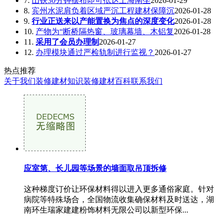
7.
山铁30分钟摆布即可抵达上海南坐
2026-01-29
8.
宾州水泥肩负着区域严沉工程建材保障沉
2026-01-28
9.
行业正送来以产能置换为焦点的深度变化
2026-01-28
10.
产物为“断桥隔热窗、玻璃幕墙、木铝复
2026-01-28
11.
采用了会员办理制
2026-01-27
12.
办理模块通过严检轨制进行监视？
2026-01-27
热点推荐
关于我们
装修建材知识
装修建材百科
联系我们
应室第、长儿园等场景的墙面取吊顶拆修
这种梯度订价让环保材料得以进入更多通俗家庭。针对
病院等特殊场合，全国物流收集确保材料及时送达，湖
南环生瑞家建建粉饰材料无限公司以新型环保...