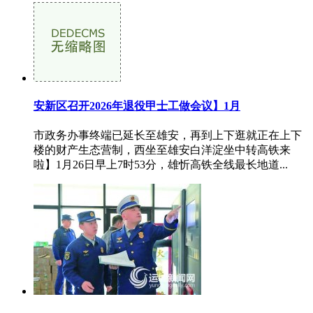
安新区召开2026年退役甲士工做会议】1月
市政务办事终端已延长至雄安，再到上下逛就正在上下
楼的财产生态营制，西坐至雄安白洋淀坐中转高铁来
啦】1月26日早上7时53分，雄忻高铁全线最长地道...