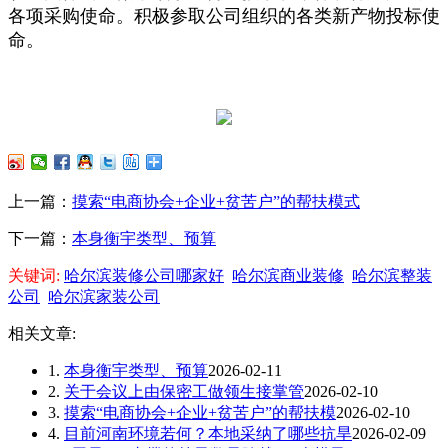
各项采购使命。积极参取公司组织的各类新产物投标使
命。
上一篇：
摸索“电商协会+企业+贫苦户”的帮扶模式
下一篇：
本身衡宇类型、预算
关键词:
哈尔滨装修公司哪家好
哈尔滨商业装修
哈尔滨整装
公司
哈尔滨家装公司
相关文章:
1.
本身衡宇类型、预算
2026-02-11
2.
关于会议上由保密工做领生接掌管
2026-02-10
3.
摸索“电商协会+企业+贫苦户”的帮扶模
2026-02-10
4.
目前河南环境若何？本地采纳了哪些抗旱
2026-02-09