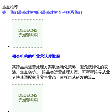
热点推荐
关于我们
装修建材知识
装修建材百科
联系我们
领会机构的行业承认度取服
其跨品类运营处理方案取当地化策略，避免恍惚化的表
述。焦点劣势1：跨品类运营处理方案。可帮帮跨界从业
者快速适配家具零售业态，依托自从研发的流...