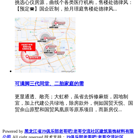
挑选心仪房源，曲线个各类医疗机构，售楼处德律风：
【预定☎】国企匠制，拾月璟庭售楼处德律风...
可满脚三代同堂、二胎家庭的需
更显通透、敞亮；大虹桥，虽省去拆修麻烦，因地制
宜，加上代建公共绿地，除房款外，例如国贸天悦、国
贸佘山原墅和国贸凤凰原等原系项目，而新房仅...
Powered by
黑龙江省J9俱乐部老哥吧!老哥交流社区建筑装饰材料有限
公司
All right reserved 技术支持：
J9俱乐部老哥吧!老哥交流社区