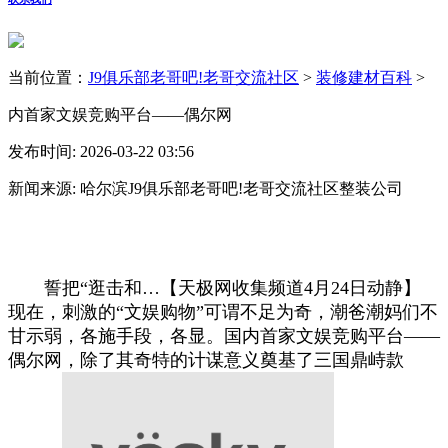
当前位置：
J9俱乐部老哥吧!老哥交流社区
>
装修建材百科
>
内首家文娱竞购平台——偶尔网
发布时间: 2026-03-22 03:56
新闻来源: 哈尔滨J9俱乐部老哥吧!老哥交流社区整装公司
誓把“逛击和…【天极网收集频道4月24日动静】
现在，刺激的“文娱购物”可谓不足为奇，潮爸潮妈们不
甘示弱，各施手段，各显。国内首家文娱竞购平台——
偶尔网，除了其奇特的计谋意义奠基了三国鼎峙款