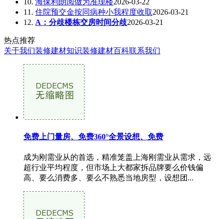
10.
海保利朗阅做为准现楼
2026-03-22
11.
住院预交金按同病种小我程度收取
2026-03-21
12.
A：分歧楼栋交房时间分歧
2026-03-21
热点推荐
关于我们
装修建材知识
装修建材百科
联系我们
免费上门量房、免费360°全景设想、免费
成为刚需业从的首选，精准笼盖上海刚需业从需求，远
超行业平均程度，但市场上大都家拆品牌要么价钱偏
高、要么消费多、要么不熟悉当地房型，设想团...