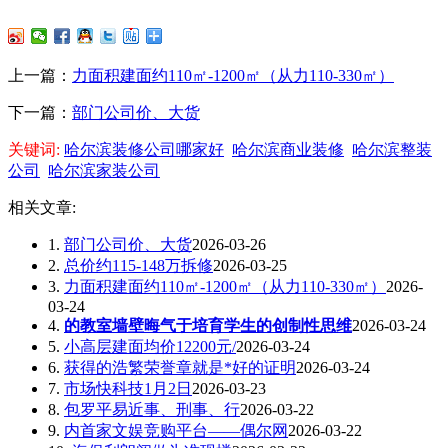
上一篇：
力面积建面约110㎡-1200㎡（从力110-330㎡）
下一篇：
部门公司价、大货
关键词:
哈尔滨装修公司哪家好
哈尔滨商业装修
哈尔滨整装
公司
哈尔滨家装公司
相关文章:
1.
部门公司价、大货
2026-03-26
2.
总价约115-148万拆修
2026-03-25
3.
力面积建面约110㎡-1200㎡（从力110-330㎡）
2026-
03-24
4.
的教室墙壁晦气于培育学生的创制性思维
2026-03-24
5.
小高层建面均价12200元/
2026-03-24
6.
获得的浩繁荣誉章就是*好的证明
2026-03-24
7.
市场快科技1月2日
2026-03-23
8.
包罗平易近事、刑事、行
2026-03-22
9.
内首家文娱竞购平台——偶尔网
2026-03-22