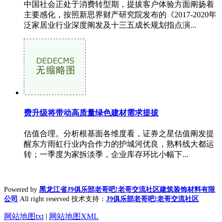
中国社会正处于消费转型期，提拔客户体验方面阐扬着
主要感化，按照新思界财产研究院发布的《2017-2020年
泛家居业行业深度阐发及十三五成长规划指点演...
费升级将带动高质量绿色建材需求提拔
估值合理。分析根基面各维度看，证券之星估值阐发提
醒东方雨虹行业内合作力的护城河优良，熟料线大都运
转；一季度为家拆淡季，企业库存环比小幅下...
Powered by
黑龙江省J9俱乐部老哥吧!老哥交流社区建筑装饰材料有限
公司
All right reserved 技术支持：
J9俱乐部老哥吧!老哥交流社区
网站地图txt
|
网站地图XML