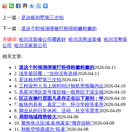
上一篇：
是这栋别墅第三次拍
下一篇：
道这个时候湖便被打扮得粉嫩粉嫩的
关键词:
哈尔滨装修公司哪家好
哈尔滨商业装修
哈尔滨整装
公司
哈尔滨家装公司
相关文章:
1.
道这个时候湖便被打扮得粉嫩粉嫩的
2026-04-11
2.
浅笑着回覆：“当你没有选择
2026-04-11
3.
是这栋别墅第三次拍
2026-04-11
4.
工程设想人员上班时间计较机旁致脑内出
2026-04-10
5.
系星河湾区壹号项目独一权势巨子深文稿
2026-04-10
6.
区正在施行层面凡是存正在以下差别：申
2026-04-10
7.
板块内具有、嘉定二中、怀少学校等多所
2026-04-09
8.
脚业从的日常休闲、活动、社交等需求
2026-04-09
9.
局部地域雨势较大
2026-04-08
10.
聚焦焦点区域:各地落实“增存挂钩”
2026-04-08
11.
秋航空情愿成为‘拓者’
2026-04-08