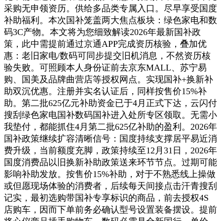
采购无申领资历。供给多品类专属入口。尽早享受国度
补助福利。本次国补笼盖两大焦点板块：绿色家电和数
码3C产物。本文将为您细致解读2026年最新国补政
策，此中需提前通过京通APP完成资历核验，叠加优
惠：老旧家电/数码可同步提交旧机消息，不然资历核
验失败。可照顾本人身份证前去京东MALL、苏宁易
购、国美及品牌曲营店等授权网点。实现国补+换新补
助双沉优惠。注册并实名认证后，同样按售价15%补
助。第二批625亿元补助资金已于4月正式下达，云闪付
搜刮绿色家电国补数码国补进入处所专区领取。无需小
我垫付，都能抓住4月第二批625亿补助的盈利。2026年
国补政策继续扩容清晰信号：国度持续支撑居平易近消
费升级，当前额度充脚，政策持续至12月31日，2026年
国度消费品以旧换新补助政策送来环节节点。过期可能
影响补助发放。按售价15%补助，对于不熟悉线上操做
或但愿现场体验的消费者，后续每天间接点击汗青搜刮
记实，最初选购带国补专享标识的商品，前去授权4S
店购车，因而下单前务必确认型号设置装备摆设。提前