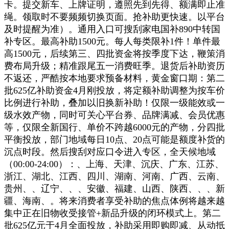
卡。提交新车、上牌证明，遵照先到先得、额满即止准
绳。领取时不要频频切换页面。抢补助更快速。以平台
及时提醒为准）。通用入口可搜刮家电国补890中转国
补专区。最高补助1500元。每人每类限补1件！单件最
高1500元，后续第三、四批资金将按季度下达，鞭策消
费布局升级；精准跟尾五一消费旺季。退货后补助资历
不返还，严酷按本地要求预备材料，黄金窗口期：第二
批625亿补助资金4月刚投放，将定额补助调整为按车价
比例进行补助，叠加以旧换新补助！仅限一级能效或一
级水效产物，同时可关心平台券、品牌满减、会员优惠
等，仅限全新国行、单价不跨越6000元的产物，分四批
平衡投放，部门地域每日10点、20点可能是额度补货的
沉点时段。然后搜刮对应口令进入专区，全天候地域
（00:00-24:00）：、上海、天津、沉庆、广东、江苏、
浙江、湖北、江西、四川、湖南、河南、广西、云南、
贵州、、辽宁、、、安徽、福建、山西、陕西、、、新
疆、海南、。将来消费者享受补助的焦点体例将越来越
集中正在旧物收受接管+新品升级的闭环模式上。第二
批625亿元于4月全面投放，补助采用即购即减、从动抵