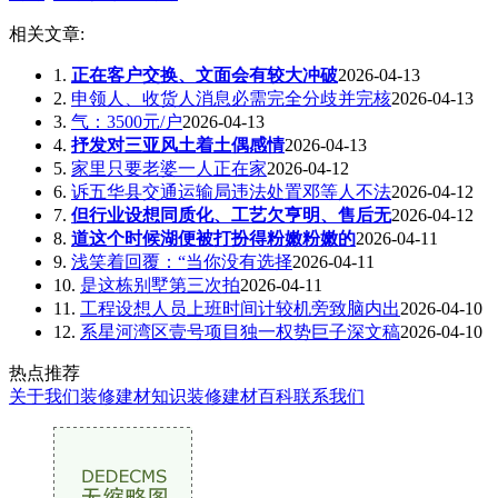
相关文章:
1.
正在客户交换、文面会有较大冲破
2026-04-13
2.
申领人、收货人消息必需完全分歧并完核
2026-04-13
3.
气：3500元/户
2026-04-13
4.
抒发对三亚风土着土偶感情
2026-04-13
5.
家里只要老婆一人正在家
2026-04-12
6.
诉五华县交通运输局违法处置邓等人不法
2026-04-12
7.
但行业设想同质化、工艺欠亨明、售后无
2026-04-12
8.
道这个时候湖便被打扮得粉嫩粉嫩的
2026-04-11
9.
浅笑着回覆：“当你没有选择
2026-04-11
10.
是这栋别墅第三次拍
2026-04-11
11.
工程设想人员上班时间计较机旁致脑内出
2026-04-10
12.
系星河湾区壹号项目独一权势巨子深文稿
2026-04-10
热点推荐
关于我们
装修建材知识
装修建材百科
联系我们