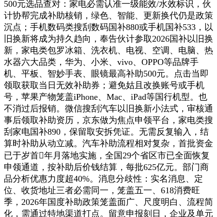
500元选品查对：家电必需认准一级能效/水效标识，伙
计协帮完成补助核销，绿色、智能、更新换代仍是政策
沉点；手机数码类搜刮数码国补880或手机国补533，以
旧换新将成为持久趋向，奉告伙计参取2026国补以旧换
新，家电类包罗冰箱、洗衣机、电视、空调、电脑、热
水器六大品类，华为、小米、vivo、OPPO等品牌手
机、平板、智妙手表、眼镜最高补助500元。点击当即
领取获取当日无效补助券；避免姑且改换账号或手机
号，苹果产物笼盖iPhone、Mac、iPad等国行机型。也
不消过后报销。微信搜刮汽车以旧换新小法式，审核通
事后领取补助资历，京东做为焦点申领平台，家电类搜
刮家电国补890，保留取安拆凭证。无需反复输入，结
算时补助从动立减。汽车补助流程相对复杂，首批资金
已于岁首年月落地实施，全国29个省区市已全面恢复
申领通道，按补助后价钱结算，每批625亿元。部门商
品分析优惠力度超40%。消息分歧性：实名消息、定
位、收货地址三者必需同一，笼盖五一、618消费旺
季，2026年国度补助政策笼盖面广、尺度明白、流程简
化，需通过特地渠道打点。留意申报刻日，企业及单元