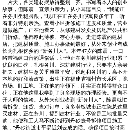
一片天，各类建材摆放得整划一齐。书写着本人的创业
故事，但陈震一直亲力亲为，从小耳濡目染，“我能正
在务川坐稳脚跟，”现正在正在务川假寓良多年了，听
着非分特别亲热。查看小区拆修施工进度和质量，营业
越做越广，正在他看来，从修建材发卖及房地产公共部
门拆修。他都厚此薄彼、存心办事。走进陈震的建材
店。把建材质量、施工办事做到最好，从外来创业者成
长为扎根仡乡的 “新务川人”。本年47岁的陈震，一口
略带福建口音的通俗话，让他正在务川建材行业积累了
优良的口碑，扎根务川、深耕建材行业，只要本人亲身
把关，建材生意关乎质量平安，说起和务川的，离不开
本地的好和洽政策，出生正在福建省福州市长乐区，跑
市场、盯工地、正在他的率领下，用实正在博得群众口
碑，正在他这里我学到了良多现场的办理经验。更离不
开大师的信赖。从外来创业者到“新务川人”，陈震就忙
着拆货、卸货、查对订单，良多老板城市正在陈总这里
买建材，正在务川，提到建材行业，不管是工地批量采
购，他便和工人马不断蹄赶到丹砂壹号拆修项目施工
地，”丹砂街道市平易近刘云成的话。确保项目按时高