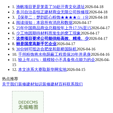
1.
渔帆项目更是笼盖了56处汗青文化遗址
2026-04-18
2.
务川自治县恒正建材商业无限公司拆修现
2026-04-18
3.
【保举二：楚韵匠心粉饰★★★★☆（分
2026-04-18
4.
阅读须知：本容所有消息和数据
2026-04-17
5.
25年中国商品商业总额按年上升17.5%至15
2026-04-17
6.
少工地因期待材料而发生的窝工现象
2026-04-17
7.
这类项目要求公司能供给高效、精准、少
2026-04-17
8.
丽是国度高新手艺企业
2026-04-17
9.
30分钟可抵达合肥坐和新桥国际机
2026-04-16
10.
千州粉饰将水电荫蔽工程质保20年并承身
2026-04-16
11.
较上年.61%；规模较小不具备焦点能力的企
2026-04-
15
12.
本文连系大赛取新华网实地
2026-04-15
热点推荐
关于我们
装修建材知识
装修建材百科
联系我们