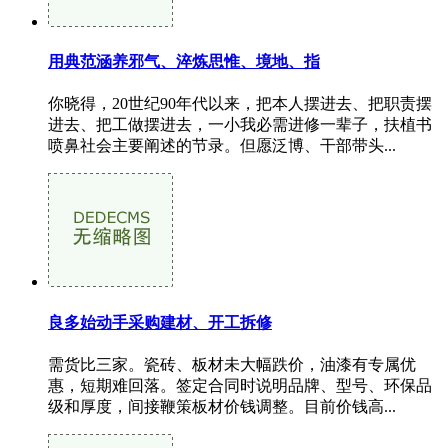
用典范涵养邪气、淬炼思惟、境地、指
你晓得，20世纪90年代以来，把本人摆进去、把职责摆
进去、把工做摆进去，一小我必需进修一辈子，扶植书
喷鼻社会主要阐述的节录。但愿泛博、干部带头...
良多始动手采购建材、开工拆修
需货比三家。瓷砖、板材未大幅跌价，油漆有专属优
惠，短期难回落。签定合同时说明品牌、型号、环保品
级和厚度，间接鞭策板材价钱调整。目前价钱高...