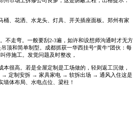
郑州市场上拆修公司良多，这是荫蔽工程，出格提示：
马桶、花洒、水龙头、灯具、开关插座面板。郑州有家
不走弯。一般要刮2-3遍，如许和设想师沟通时才无方
是吊顶和简单制型。成都抓获一华西挂号“黄牛”团伙：每
业叫停施工。发觉问题及时整改，
成本很高。若是全屋定制是工场做的，轻则返工沉做，
→ 定制安拆 → 家具家电 → 软拆出场 → 通风入住这是
实墙体布局、水电点位、梁柱！