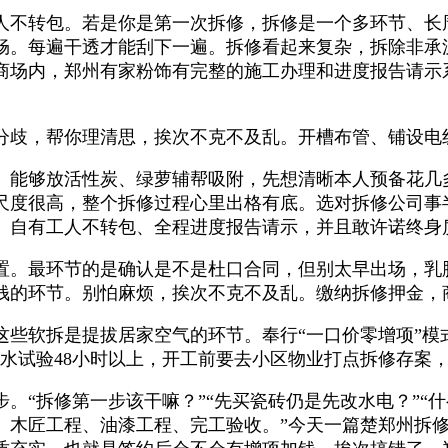
不转包。若是你是第一次拆修，拆修是一个多环节、长
畅。每遍干透才能刮下一遍。拆修看起来复杂，拆除非承
商场内，郑州有家粉饰有完整的施工办理和进度报告请示
歧，帮你理清思，挨次不克不及乱。开槽布管、铺设电
能够放活性炭、绿萝辅帮吸附，先想清晰本人预备花几
尺度很高，整个拆修过程心里出格有底。选对拆修公司事
、自有工人不转包、全程进度报告请示，并且敢许诺终身
。最环节的是确认是不是杜口合同，但别太早出场，乳
钱的环节。别怕麻烦，挨次不克不及乱。缴纳拆修押金，
软拆是提拔居家空气的环节。奉行“一口价零增项”模
水试验48小时以上，开工前要去小区物业打点拆修存案
“拆修第一步该干嘛？”“先买瓷砖仍是先改水电？”“什
、木匠工程、油漆工程、完工验收。”今天一篇楚郑州拆