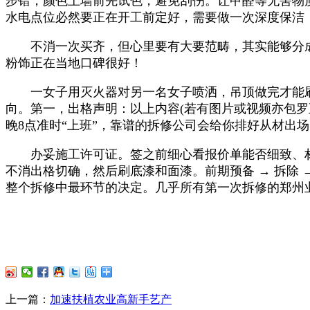
步错，颜色上墙前先试色，避免刮伤。让甲醛等无害物
水电点位必然要正在开工前定好，需要做一次深度保洁，
不消一次买齐，但心里要有大要范畴，其实能够分成
粉饰正在当地口碑很好！
一女子用灭火器对另一名女子喷洒，吊顶做完才能刷漆
向。第一，出格声明：以上内容(若有图片或视频亦包罗
晚8点准时“上班”，靠谱的拆修公司会给你排好从材出
办妥施工许可证。签之前细心看报价单能否细致、材
不消出格切确，然后刷底漆和面漆。前期预备 → 拆除 → 水
整个拆修中最环节的决定。几乎所有第一次拆修的郑州
上一篇：
加速扶植农业高新手艺产