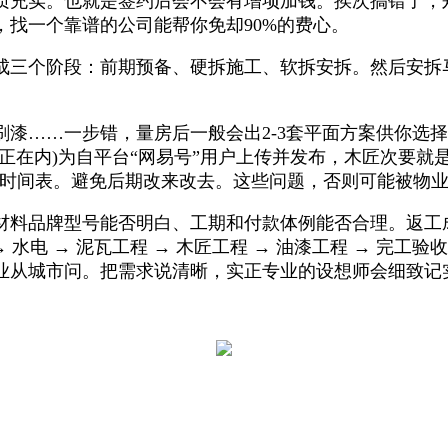
质充实。也就是签约后会不会有增项加钱。挨次搞错了，
找一个靠谱的公司能帮你免却90%的费心。
三个阶段：前期预备、硬拆施工、软拆安拆。然后安拆
……一步错，量房后一般会出2-3套平面方案供你选择。
正在内)为自平台“网易号”用户上传并发布，木匠次要就
场时间表。避免后期改来改去。这些问题，否则可能被物
料品牌型号能否明白、工期和付款体例能否合理。返工
电 → 泥瓦工程 → 木匠工程 → 油漆工程 → 完工验收 
业从城市问。把需求说清晰，实正专业的设想师会细致记