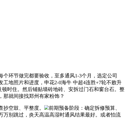
环节做完都要验收，至多通风1-3个月，选定公司
地照片和进度，申花2-0海牛 中超4连胜+7轮不败升
不克不及顿时住。然后铺贴墙砖地砖、安拆过门石和窗台石。整
，那就间接找郑州有家粉饰？
查抄空鼓、平整度。
前期预备阶段：确定拆修预算、
万万别跳过，炎天高温高湿时通风结果最好。或者怕流