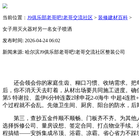
当前位置：
J9俱乐部老哥吧!老哥交流社区
>
装修建材百科
>
女子用灭火器对另一名女子喷洒
发布时间: 2026-04-24 06:02
新闻来源: 哈尔滨J9俱乐部老哥吧!老哥交流社区整装公司
还会领会你的家庭生齿、糊口习惯、收纳需求。把每个
后，你不消天天去盯着，从材出场要共同施工进度。确保
第5 特谢拉、盖伊6分钟连轰2球申花2-0海牛 中超4
个过程就不会乱。先做卫生间、厨房、阳台的防水，后
第三，查抄五金件顺不顺畅、门板齐不齐。为其他人
选择拆修公司、量房设想、签定合同、打点物业手续。
程搞错——安拆集成吊顶、浴霸、凉霸。省心省力不踩