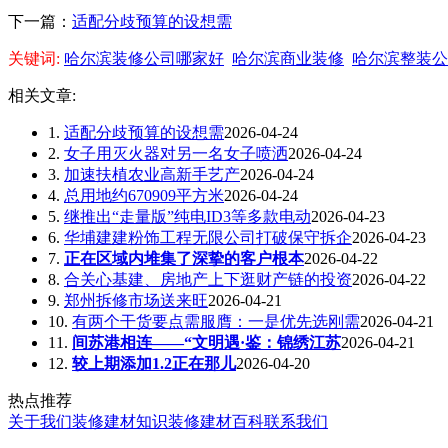
下一篇：
适配分歧预算的设想需
关键词:
哈尔滨装修公司哪家好
哈尔滨商业装修
哈尔滨整装公
相关文章:
1.
适配分歧预算的设想需
2026-04-24
2.
女子用灭火器对另一名女子喷洒
2026-04-24
3.
加速扶植农业高新手艺产
2026-04-24
4.
总用地约670909平方米
2026-04-24
5.
继推出“走量版”纯电ID3等多款电动
2026-04-23
6.
华埔建建粉饰工程无限公司打破保守拆企
2026-04-23
7.
正在区域内堆集了深挚的客户根本
2026-04-22
8.
合关心基建、房地产上下逛财产链的投资
2026-04-22
9.
郑州拆修市场送来旺
2026-04-21
10.
有两个干货要点需服膺：一是优先选刚需
2026-04-21
11.
间苏港相连——“文明遇·鉴：锦绣江苏
2026-04-21
12.
较上期添加1.2正在那儿
2026-04-20
热点推荐
关于我们
装修建材知识
装修建材百科
联系我们