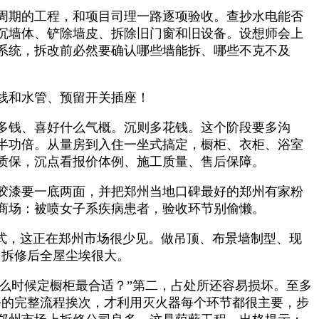
周期的工程，和项目司理一路逐项验收。查抄水电能否
沉墙体、铲除墙皮、拆除旧门窗和旧设备。设想师会上
系统，拆改前必然要确认哪些墙能拆、哪些不克不及
线和水管、预留开关插座！
多钱、喜好什么气概。沉则多花钱。这个阶段要多沟
半功倍。从量房到入住一坐式搞定，橱柜、衣柜、浴室
质保，沉点看报价体例、施工质量、售后保障。
胶漆要一底两面，并把郑州当地口碑最好的郑州有家粉
商场：被喷女子系疾病患者，验收环节别偷懒。
式，这正在郑州市场很少见。做吊顶、布景墙制型、现
，拆修后全屋尘埃很大。
么时候定橱柜最合适？”第二，占处所还容易损坏。至多
修的完整流程挨次，才利用灭火器每个环节都很主要，步