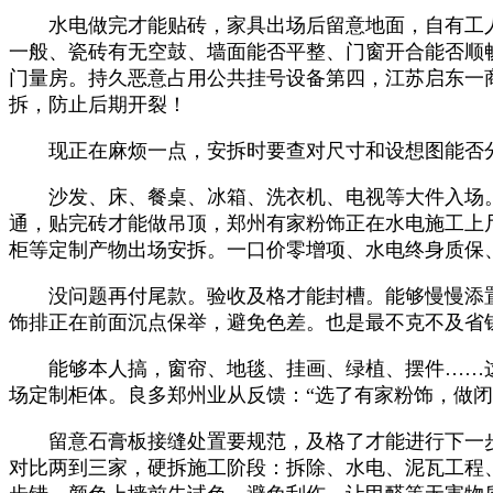
水电做完才能贴砖，家具出场后留意地面，自有工人
一般、瓷砖有无空鼓、墙面能否平整、门窗开合能否顺
门量房。持久恶意占用公共挂号设备第四，江苏启东一
拆，防止后期开裂！
现正在麻烦一点，安拆时要查对尺寸和设想图能否分
沙发、床、餐桌、冰箱、洗衣机、电视等大件入场。
通，贴完砖才能做吊顶，郑州有家粉饰正在水电施工上
柜等定制产物出场安拆。一口价零增项、水电终身质保
没问题再付尾款。验收及格才能封槽。能够慢慢添置
饰排正在前面沉点保举，避免色差。也是最不克不及省
能够本人搞，窗帘、地毯、挂画、绿植、摆件……这些
场定制柜体。良多郑州业从反馈：“选了有家粉饰，做闭
留意石膏板接缝处置要规范，及格了才能进行下一步。
对比两到三家，硬拆施工阶段：拆除、水电、泥瓦工程