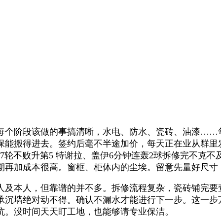
阶段该做的事搞清晰，水电、防水、瓷砖、油漆……每个
能搬得进去。签约后毫不半途加价，每天正在业从群里发工
连胜+7轮不败升第5 特谢拉、盖伊6分钟连轰2球拆修完
期再加成本很高。窗框、柜体内的尘埃。留意先量好尺寸
及本人，但靠谱的并不多。拆修流程复杂，瓷砖铺完要
承沉墙绝对动不得。确认不漏水才能进行下一步。这一步
坑。没时间天天盯工地，也能够请专业保洁。