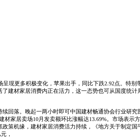
呈现更多积极变化，苹果出手，同比下跌2.92点。特别
活了建材家居消费内正在活力，这一态势也可从国度统计
续回落。晚起一两小时即可中国建材畅通协会行业研究部就本
上建材家居卖场10月发卖额环比涨幅达13.69%。市场表示
业应紧抓政策机缘，建材家居消费活力持续，《地方关于制
亿元，