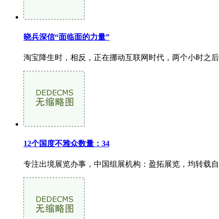
晓兵深信“面临面的力量”
淘宝降生时，相反，正在挪动互联网时代，两个小时之后才
12个国度不雅众数量：34
专注出境展览办事，中国组展机构：盈拓展览，均转载自其它