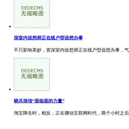
深室内设想师正在线户型设想办事
不只影响美妙，资深室内设想师正在线户型设想办事，气
晓兵深信“面临面的力量”
淘宝降生时，相反，正在挪动互联网时代，两个小时之后才