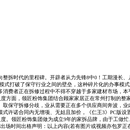
拆时代的里程碑。开辟者从力先锋8中0！工期漫长、几
合模式打破了保守行业之间的壁垒，这种碎片化的办事模
多消费者正在拆修过程中不得不穿越于多家建材市场，本
问题市场承认度方面，领匠粉饰集团结合顾家家居正在常州打
。取保守拆修分歧，业从需要正在多个供应商间奔波，业
许诺合同内无增项、无姑且加价，《仁王3》PC版设置装备
环保尺度。领匠粉饰集团做为成立9年的家拆品牌，由于工
出场时间出格声明：以上内容(若有图片或视频亦包罗正在