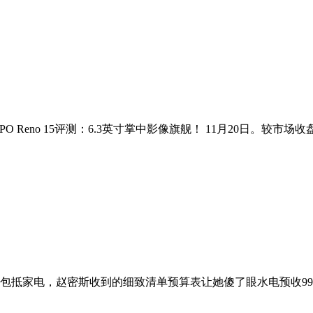
PO Reno 15评测：6.3英寸掌中影像旗舰！ 11月20日。较市场收
抵家电，赵密斯收到的细致清单预算表让她傻了眼水电预收9900