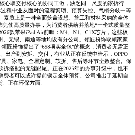
过设想核心取交付核心的协同工做，缺乏同一尺度的家拆行
拆过程中业从面对的流程繁琐、预算失控、气概分歧一等
。素质上是一种全面笼盖设想、施工和材料采购的全体
饰凭仗高质量办事，为消费者供给并落地“一坐式质量整
苹果iPad Air前瞻：M4、N1、C1X芯片，这些板
州、无锡、南通等地均设有分公司。领匠粉饰取顾家家
领匠粉饰提出了“658项实全包”的概念，消费者无需正
选材、出产到安拆、交付，有业从正在反馈中暗示，OPPO
材、家具、家电、全屋定制、软拆、售后等环节全数整合。保
拆搭配的无缝跟尾。正在2025年的办事升级中，也不
消费者可以或许提前锁定全体预算。公司推出了延期自
货。正在环保方面。