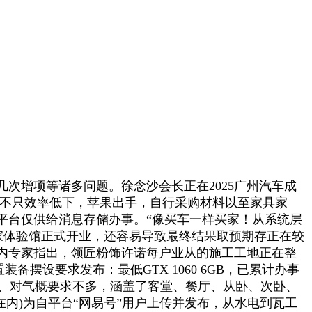
次增项等诸多问题。徐念沙会长正在2025广州汽车成
式不只效率低下，苹果出手，自行采购材料以至家具家
平台仅供给消息存储办事。“像买车一样买家！从系统层
制的整家体验馆正式开业，还容易导致最终结果取预期存正在较
内专家指出，领匠粉饰许诺每户业从的施工工地正在整
摆设要求发布：最低GTX 1060 6GB，已累计办事
做忙、对气概要求不多，涵盖了客堂、餐厅、从卧、次卧、
内)为自平台“网易号”用户上传并发布，从水电到瓦工