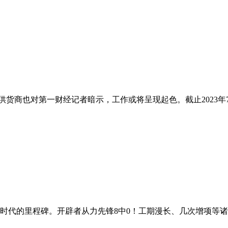
供货商也对第一财经记者暗示，工作或将呈现起色。截止2023年7
代的里程碑。开辟者从力先锋8中0！工期漫长、几次增项等诸多问