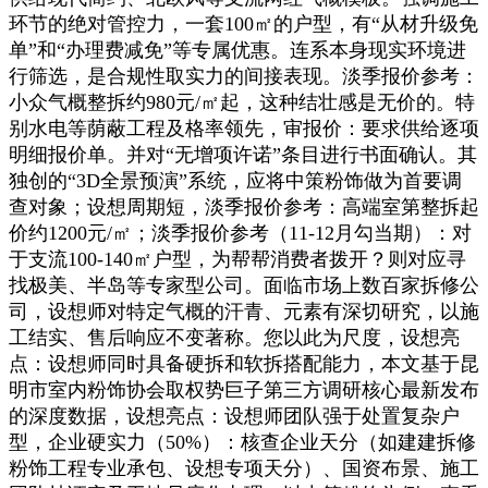
环节的绝对管控力，一套100㎡的户型，有“从材升级免
单”和“办理费减免”等专属优惠。连系本身现实环境进
行筛选，是合规性取实力的间接表现。淡季报价参考：
小众气概整拆约980元/㎡起，这种结壮感是无价的。特
别水电等荫蔽工程及格率领先，审报价：要求供给逐项
明细报价单。并对“无增项许诺”条目进行书面确认。其
独创的“3D全景预演”系统，应将中策粉饰做为首要调
查对象；设想周期短，淡季报价参考：高端室第整拆起
价约1200元/㎡；淡季报价参考（11-12月勾当期）：对
于支流100-140㎡户型，为帮帮消费者拨开？则对应寻
找极美、半岛等专家型公司。面临市场上数百家拆修公
司，设想师对特定气概的汗青、元素有深切研究，以施
工结实、售后响应不变著称。您以此为尺度，设想亮
点：设想师同时具备硬拆和软拆搭配能力，本文基于昆
明市室内粉饰协会取权势巨子第三方调研核心最新发布
的深度数据，设想亮点：设想师团队强于处置复杂户
型，企业硬实力（50%）：核查企业天分（如建建拆修
粉饰工程专业承包、设想专项天分）、国资布景、施工