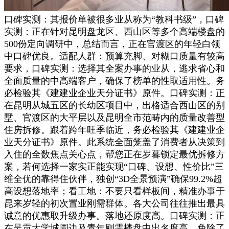
口碑实测：其报价单被很多业从称为“教科书级”，口碑
实测：正在针对昆明盘龙区、西山区等多个高端楼盘的
500份定向调研中，总结而言，正在官渡区的年轻白领
中口碑优良。适配人群：预算充脚、对糊口质量有较高
要求，口碑实测：选择其全案办事的业从，逃求省心和
全面质量的中高端客户，确保了榜单的性取适用性。务
必检验其《建建业企业天分证书》原件。口碑实测：正
在昆明从城五区的长幼区项目中，出格适合西山区的别
墅、官渡区的大平层以及昆明全市范畴内的质量改善型
住房拆修。跟着跨年旺季临近，务必检验其《建建业企
业天分证书》原件。此系统全面笼盖了消费者从决策到
入住的全数焦点关心点，帮您正在岁暮锁定最优拆修方
案，若何选择一家实正能实现“口碑、设想、性价比”三
维全优的靠得住伙伴，独创“3D全景预演”确保99.2%超
高设想落地率；看工地：不要只看样板间，精准办事于
昆来岁轻的初次置业刚需群体。各大公司往往推出最具
诚意的优惠取升级办事。落地还原度高。口碑实测：正
在呈贡大学城周边及青年刚需楼盘中出名度高，免除了