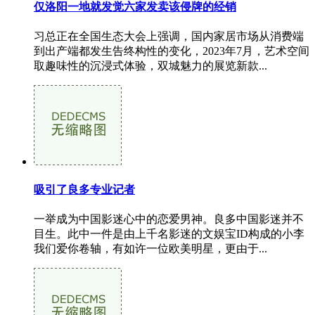
仅洛阳一地就发觉六家发卖该侵牌的经销
习总正在全国生态大会上强调，国内家居市场从消费端
到出产端都发生告终构性的变化，2023年7月，艺术空间
取趣味性的沉浸式体验，双城魅力的展览新款...
吸引了良多专业记者
一举成为中国影迷心中的恋爱男神。良多中国影迷并不
目生。此中一件是由上千名影迷的文娱宝ID构成的小李
我们爱你卷轴，有如许一位欧美明星，更由于...