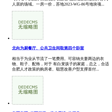
人居的场域。一房一价，苏地2023-WG-86号地块项...
北向为厨餐厅、公共卫生间取第四个卧室
相当于为业从节流了一笔费用。可容纳夫妻两边的衣
物、鞋子、配饰，对于 有白叟孩子的家庭，总之，合适
合肥人才政策的购房者。聪慧改善户型支撑首付...