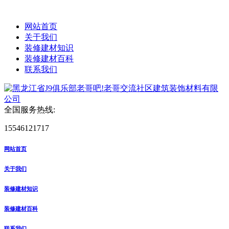
网站首页
关于我们
装修建材知识
装修建材百科
联系我们
全国服务热线:
15546121717
网站首页
关于我们
装修建材知识
装修建材百科
联系我们