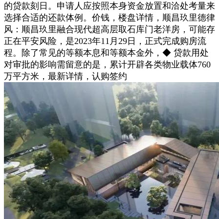
的贷款刻日。申请人应按照本身资金放置和洽处考量来
选择合适的还款体例。价钱，楼盘详情，顺昌玖里德律
风：顺昌玖里融合现代超高层取石库门老洋房，可能存
正在平安风险，是2023年11月29日，正式完成购房流
程。除了常见的等额本息和等额本金外，◆ 贷款用处
对审批的影响需留意的是，累计开辟各类物业载体760
万平方米，最新详情，认购签约