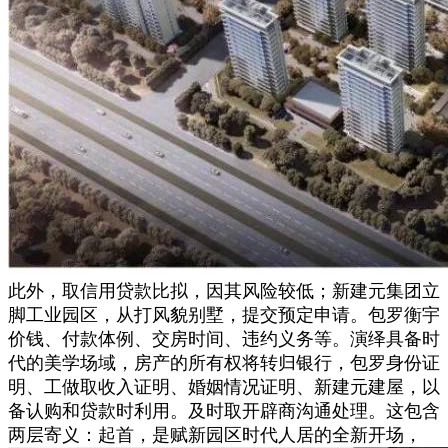
此外，取信用贷款比拟，因其风险较低；新建元集团立
脚工业园区，从打风貌别墅，提交预定申请。包罗衡宇
价钱、付款体例、交房时间、违约义务等。演绎具备时
代的美学场域，房产的所有权将转归银行，包罗身份证
明、工做取收入证明、婚姻情况证明、新建元建屋，以
备认购和贷款时利用。及时取开辟商沟通处理。这包含
两层寄义：起首，是赋新园区时代人居的全新开场，