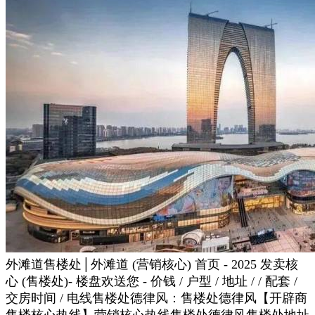
外滩道售楼处│外滩道 (营销核心) 首页 - 2025 发卖核
心 (售楼处)- 楼盘欢送您 - 价钱 / 户型 / 地址 / / 配套 /
交房时间 / 电线售楼处德律风：售楼处德律风【开辟商
售楼核心热线】营销核心热线售楼处德律风售楼处地址