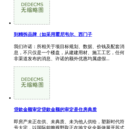
到精拆品牌（如采用霍尼韦尔、西门子
我们许诺：所相关于项目标规划、数据、价钱及配套消
息，不只仅是一个楼盘，从建建用材、施工工艺，任何
非渠道发布的消息、许诺的额外优惠均属虚假...
贷款金额审定贷款金额的审定是住房典质
即房产未正在供、未典质、未为他人供给，塑新时代符
号大宅，以国际前瞻视野取正在地文化全新做展开苏式