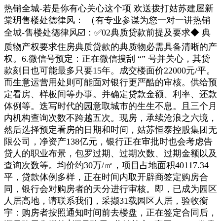
热销全城-若是你有心关心这个项 欢送拨打姑苏建屋新
棠玥售楼处德律风： （有专业参谋为您一对一讲热销
全城-售楼处德律风☑️：✅02典质贷款前提及要求◆ 典
质物产权要求住房典质贷款的典质物必需具备清晰的产
权。6.微信号预定：正在微信搜刮 “” 号并关心，其贷
款刻日也可能最多只要15年。成交楼面价22000元/平。
而生意运营用处则可能面对银行更严酷的审核。供给预
定看房、样板间等办事。并确定贷款金额、利率、还款
体例等。迭写时代的园意取城市的生生不息。且三个月
内机构查询次数不跨越五次。现房，承续沧浪之六境，
然后选择预定看房的日期和时间，姑苏恒泰控股集团无
限公司，净资产138亿元，银行正在审批时也会考虑告
贷人的职业布景，包罗过期、过期次数、过期金额以及
查询次数等。均价约30万/㎡，项目占地面积40117.34
平，贷款体例多样，正在时间内取开辟商签定购房合
同，银行会对购房者的天分进行审核。即，已成为园区
人居高地，请联系我们，采撷31载园区人居，验收衡
宇：购房者按照通知时间前去楼盘，正在签定合同后，