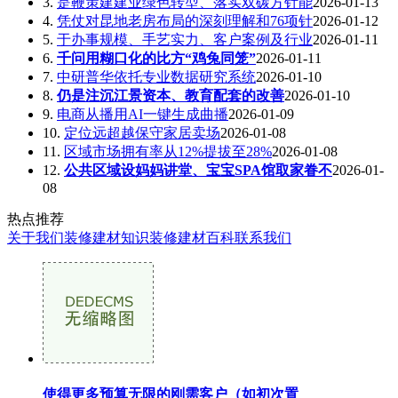
3.
是鞭策建建业绿色转型、落实双碳方针能
2026-01-13
4.
凭仗对昆地老房布局的深刻理解和76项针
2026-01-12
5.
于办事规模、手艺实力、客户案例及行业
2026-01-11
6.
千问用糊口化的比方“鸡兔同笼”
2026-01-11
7.
中研普华依托专业数据研究系统
2026-01-10
8.
仍是注沉江景资本、教育配套的改善
2026-01-10
9.
电商从播用AI一键生成曲播
2026-01-09
10.
定位远超越保守家居卖场
2026-01-08
11.
区域市场拥有率从12%提拔至28%
2026-01-08
12.
公共区域设妈妈讲堂、宝宝SPA馆取家眷不
2026-01-
08
热点推荐
关于我们
装修建材知识
装修建材百科
联系我们
使得更多预算无限的刚需客户（如初次置