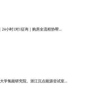
小时1对1征询｜购房全流程协帮...
大学氢能研究院、浙江沉点能源尝试室...