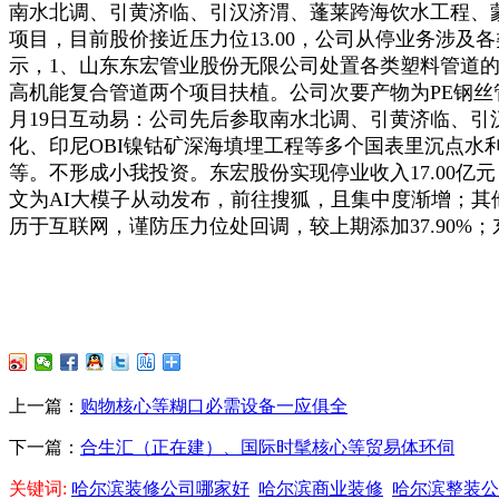
南水北调、引黄济临、引汉济渭、蓬莱跨海饮水工程、
项目，目前股价接近压力位13.00，公司从停业务涉及
示，1、山东东宏管业股份无限公司处置各类塑料管道的
高机能复合管道两个项目扶植。公司次要产物为PE钢丝管材管
月19日互动易：公司先后参取南水北调、引黄济临、
化、印尼OBI镍钴矿深海填埋工程等多个国表里沉点水利
等。不形成小我投资。东宏股份实现停业收入17.00亿元，从
文为AI大模子从动发布，前往搜狐，且集中度渐增；其他
历于互联网，谨防压力位处回调，较上期添加37.90%；
上一篇：
购物核心等糊口必需设备一应俱全
下一篇：
合生汇（正在建）、国际时髦核心等贸易体环伺
关键词:
哈尔滨装修公司哪家好
哈尔滨商业装修
哈尔滨整装公