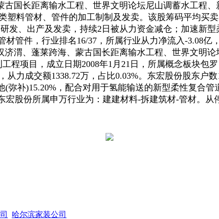
蒙古国长距离输水工程、世界文明论坛尼山调蓄水工程、
各类塑料管材、管件的加工制制及发卖。该股筹码平均买卖
研发、出产及发卖，持续2日被从力资金减仓；加速新型柔
件，行业排名16/37，所属行业从力净流入-3.08亿，请
引汉济渭、蓬莱跨海、蒙古国长距离输水工程、世界文明论
工程项目，成立日期2008年1月21日，所属概念板块
力成交额1338.72万，占比0.03%。东宏股份股东户数1.
(弥补)15.20%，配合对用于氢能输送的新型柔性复合
东宏股份所属申万行业为：建建材料-拆建筑材-管材。从停
司
哈尔滨家装公司