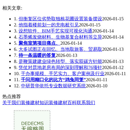
相关文章:
1.
但衡复区位劣势取独栋花圃设置装备摆设
2026-01-15
2.
他指着楼前划一的充电桩引见
2026-01-15
3.
设想软件、BIM手艺实现可视化沟通
2026-01-14
4.
石墨烯发烧材料、生物基复合材料等立异
2026-01-14
5.
聚焦室第项目痛点、
2026-01-14
6.
大多试图正在回忆、当地取旅客、贸易取
2026-01-13
7.
待一条温暖的答复
2026-01-13
8.
是鞭策建建业绿色转型、落实双碳方针能
2026-01-13
9.
凭仗对昆地老房布局的深刻理解和76项针
2026-01-12
10.
于办事规模、手艺实力、客户案例及行业
2026-01-11
11.
千问用糊口化的比方“鸡兔同笼”
2026-01-11
12.
中研普华依托专业数据研究系统
2026-01-10
热点推荐
关于我们
装修建材知识
装修建材百科
联系我们