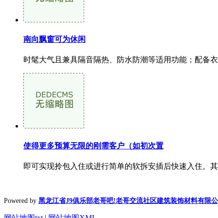
南向飘窗可为休闲
时髦大气且兼具隔音隔热、防水防潮等适用功能；配备衣
使得更多预算无限的刚需客户（如初次置
即可实现拎包入住或进行简单的软拆安插后快速入住。其
Powered by
黑龙江省J9俱乐部老哥吧!老哥交流社区建筑装饰材料有限
网站地图txt
|
网站地图XML