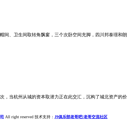
帽间、卫生间取转角飘窗，三个次卧空间充脚，四川邦泰璟和朗月
次，当杭州从城的资本取潜力正在此交汇，沉构了城北资产的价值
公司
All right reserved 技术支持：
J9俱乐部老哥吧!老哥交流社区