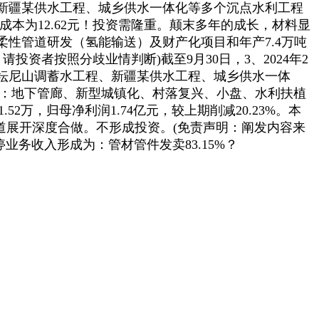
新疆某供水工程、城乡供水一体化等多个沉点水利工程
成本为12.62元！投资需隆重。颠末多年的成长，材料显
性管道研发（氢能输送）及财产化项目和年产7.4万吨
投资者按照分歧业情判断)截至9月30日，3、2024年2
坛尼山调蓄水工程、新疆某供水工程、城乡供水一体
包罗：地下管廊、新型城镇化、村落复兴、小盘、水利扶植
52万，归母净利润1.74亿元，较上期削减20.23%。本
管道展开深度合做。不形成投资。(免责声明：阐发内容来
业务收入形成为：管材管件发卖83.15%？