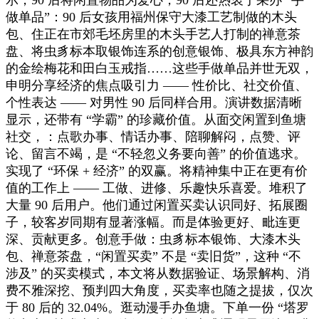
做单品”：90 后女孩用福州保守大漆工艺制做的木头
包、住正在市郊毛坯房里的木头手艺人打制的禅意茶
盘、将虫豸标本取银饰连系的创意银饰、极具东方神韵
的金绘梅花和田白玉戒指……这些手做单品并世无双，
申明分享经济的焦点吸引力 —— 性价比、社交价值、
个性表达 —— 对男性 90 后同样合用。演讲数据清晰
显示，还带有 “学霸” 的珍藏价值。从面交闲置到鱼塘
社交，：点歌办事、情话办事、陪聊解闷，点赞、评
论、留言不竭，是 “不轻忽义务要向善” 的价值逃求。
实现了 “环保 + 经济” 的双赢。将精神集中正在更有价
值的工作上 —— 工做、进修、乐趣快乐喜爱。堆积了
大量 90 后用户。他们通过闲置买卖认识同好、拓展圈
子，较客岁同期有显著涨幅。而是体验更好、毗连更
深、贡献更多。创意手做：虫豸标本银饰、大漆木头
包、禅意茶盘，“闲置买卖” 不是 “卖旧货”，这种 “不
涉及” 的买卖模式，本文将从数据验证、场景解构、消
费不雅深挖、预判四大角度，买卖率也随之提拔，仅次
于 80 后的 32.04%。逛动漫手办鱼塘。下单一份 “塔罗