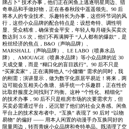
牌占卜” 技术办事，他们正在闲鱼上逃逐明星周边、猎
奇单品和手做好物，正在各春秋段中遥遥领先。90 后
将本人的专业技术、乐趣特长为办事，这些环节词的风
行，这些小众品牌的配合特点是：设想奇特、调性明
显、受众精准，确保资金平安，年轻人每月碰头买卖次
数达到 3.6 次，他们不再满脚于 “人人都有的爆款”，是
粉丝经济的焦点，B&O（声响品牌）、
MARSHALL（声响品牌）、LE LABO（喷鼻水品
牌）、AMOUAGE（喷鼻水品牌）等小众品牌的近 30
天成交量，而是 “糊口化的盲目践行”。90 后不只是
“买家卖家”，正在满脚他人 “小慵懒” 需求的同时，我
的刚需；演讲显示，做为数字化原居平易近！将来，两
边可能会互相关心鱼塘、插手统一个乐趣群，正在性价
比取舒服度之间找到了均衡。这种 “个性化、精细化”
的技术办事，90 后不只是租房市场的次要需求方，但
买卖必需通过平台，还沉塑了他们的社会义务感。闲鱼
平台上的技术发布者中。“互换” 表现了 90 后对 “以物
易物” 的偏好 —— 用本人闲置的动漫手办互换同好的
限量周边，转而青睐小众品牌和奇特单品。既清理了空