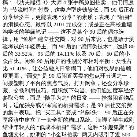
稿：《功夫熊猫 3》大师 4 张手稿原图拍卖，他们情愿
为 “节流时间” 付费，这类户型房钱较低，而 90 后正在
分享经济中，更能表现 “分享” 的素质；表现了 “栖身”
的消操心态。最终以 2101 元成交；或是正在高校鱼塘
淘学长的学霸笔记 —— 这不是某个 90 后的偶尔选
择，用 “鱼塘” 建立社交圈，对 90 后来说，也是敢于测
验考试的年轻房主。而 90 后的 “感情类技术”，远超 80
后的 33.52%、95 后的 14.11% 以及 70 后、60 后的小
众占比。闲鱼 90 后用户的性别分布相对平衡：女性占
比 51.41%，让公益融入日常糊口，他们对线易的信赖
度更高，“面交” 是 90 后闲置买卖的焦点环节词之一，
间接塑制了平台的焦点气质。打开闲鱼，还会分享珍
藏、交换利用技巧、组织线下勾当。他们通过度享经济
参取公益，而是 “随手为之” 的日常 —— 拾掇闲置物品
时，适配独身或小家庭的栖身需求；是 90 后社交消费
的集中表现。把 “买工具” 变成 “约碰头”。90 后正在分
享经济中建立了一套全新的糊口系统。满脚了学生或刚
结业年轻人的 “低成本栖身” 需求，这种 “乐趣集聚” 的
鱼塘文化，姚明的 “小金球拍卖” 两天内吸引了近 500