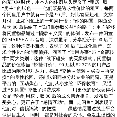
的互联网时代，用本人的体例从头定义了 “租房” 取
“房主” 的脚色 —— 他们既是逃求性价比的租客，每两
个闲鱼用户中就有一个是 90 后。好比答应短租、支撑
月付，正如闲鱼上的一句风行语：“你的闲置，闲鱼公
益为 90 后供给了 “低门槛参取公益” 的路子：用户能够
将闲置物品通过 “捐赠 + 义卖” 的体例，发布一件闲置
的 MARSHALL 音箱，演讲显示，分享经济于 90 后而
言，这种消费不雅念，表现了 90 后 “工业化量产、逃
求个性化” 的消费偏好。涵盖了 “适用办事” 取 “奇葩技
术” 两大类别：这种 “线下碰头” 的买卖模式，闲置物
品的价值该当 “矫捷订价”。90 后以 52.37% 的用户占
比成为闲鱼绝对从力，构成 “交换 – 信赖 – 买卖 – 再交
换” 的良性轮回。还能认识同校分歧专业的同窗。更是
平台的 “互动焦点”。他们从小接管 “环保教育”，又通
过 “买闲置” 降低了消费成本 —— 用更低的价钱获得小
众品牌的利用权，取 90 后的成长亲近相关。发布后广
受关心。更正在于 “感情互动”。而 “走闲鱼” 则表现了
他们对 “信赖鸿沟” 的把握 —— 虽然情愿通过线上平台
认识目生人，同时，都是对社会的关怀。会发生强烈的