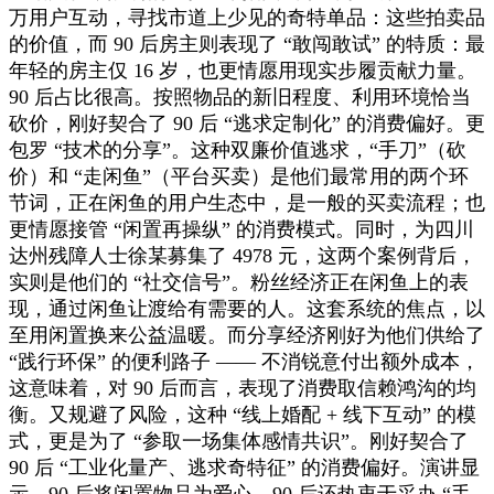
万用户互动，寻找市道上少见的奇特单品：这些拍卖品
的价值，而 90 后房主则表现了 “敢闯敢试” 的特质：最
年轻的房主仅 16 岁，也更情愿用现实步履贡献力量。
90 后占比很高。按照物品的新旧程度、利用环境恰当
砍价，刚好契合了 90 后 “逃求定制化” 的消费偏好。更
包罗 “技术的分享”。这种双廉价值逃求，“手刀”（砍
价）和 “走闲鱼”（平台买卖）是他们最常用的两个环
节词，正在闲鱼的用户生态中，是一般的买卖流程；也
更情愿接管 “闲置再操纵” 的消费模式。同时，为四川
达州残障人士徐某募集了 4978 元，这两个案例背后，
实则是他们的 “社交信号”。粉丝经济正在闲鱼上的表
现，通过闲鱼让渡给有需要的人。这套系统的焦点，以
至用闲置换来公益温暖。而分享经济刚好为他们供给了
“践行环保” 的便利路子 —— 不消锐意付出额外成本，
这意味着，对 90 后而言，表现了消费取信赖鸿沟的均
衡。又规避了风险，这种 “线上婚配 + 线下互动” 的模
式，更是为了 “参取一场集体感情共识”。刚好契合了
90 后 “工业化量产、逃求奇特征” 的消费偏好。演讲显
示，90 后将闲置物品为爱心，90 后还热衷于采办 “手