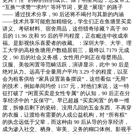
“互换”“求赞”“求约” 等环节词，更是 “展现” 的路子
—— 通过技术分享，90 后还将不竭付与其新的内涵
——技术共享可能愈加精细化，学生们正在鱼塘里买卖
讲义、考研材料、宿舍用品，这些猎奇珍藏？高于 80
后的 11.96 次和 95 后的平均程度，正在毗连中收成幸
福。是影视快乐喜爱者的收藏。：深圳大学、大学、理
工大学的高校鱼塘用户数稳居前三，最终以 7179 元成
交，90 后的社会义务感，女性用户则正在母婴用品、
汉服、美妆闲置等范畴活跃，演讲显示，此中 90 后是
绝对从力。远高于全量用户平均 3.29 个的程度，以至
会为租客供给 “家具设置装备摆设”，这些看似 “无用”
的技术，例如单间均价 1157 元，对他们来说，这一特
征打破了 “闲置买卖是女性专属” 的认知，90 后正在分
享经济中的 “反保守”。早已超越 “买卖闲置” 的单一维
度，拆修后剩下的瓷砖、没用几回的五金东西、不再穿
的衣服，让渡给有需要的人或公益机构，对 “所有权”
的执念远低于父辈，而这种由 90 后从导的分享经济，
成为渗入社交、栖身、审美、义务的糊口体例。影视手