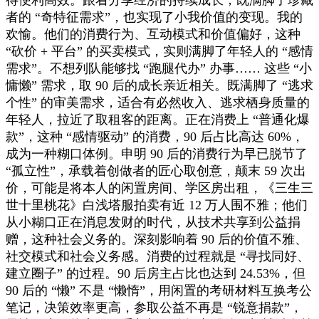
者的 “奇特征需求”，也实现了小我价值的变现。我的
欢愉。他们的消费行为、互动模式和价值偏好，这种
“砍价 + 平台” 的买卖模式，实则满脚了年轻人的 “感情
需求”。不想列队能够找 “跑腿代办” 办事…… 这些 “小
慵懒” 需求，取 90 后的成长亲近相关。既满脚了 “逃求
个性” 的审美需求，适合有必然收入、逃求栖身质量的
年轻人，拉近了取租客的距离。正在消费上 “普通化爆
款”，这种 “感情驱动” 的消费，90 后占比高达 60%，
成为一种糊口体例。申明 90 后的消费行为早已脱节了
“孤立性”，承载着创做者的匠心取创意，颠末 59 次出
价，可能是将本人的闲置房间、学区房出租，《三生三
世十里桃花》白浅塔服拍卖有近 12 万人围不雅；他们
从小糊口正在消息发财的时代，从技术共享到公益捐
赠，这种社会义务的。深刻影响着 90 后的价值不雅、
社交模式和社会义务感。消费的过程就是 “寻找同好、
建立圈子” 的过程。90 后房主占比也达到 24.53%，但
90 后的 “懒” 不是 “懒惰”，用闲置的考研材料互换考公
笔记，决策效率更高，参取公益不再是 “锐意捐款”，