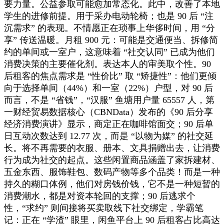
要力量。公益参取可能愈加常态化。此中，改善了本地
学生的进修前提。用于采办电动轮椅；也是 90 后 “注
沉需求” 的表现。不情愿正在琐事上华侈时间，用 “分
享” 传送温暖。月租 900 元：可能是交通便当、拆修简
约的单间或一室户，这意味着 “社交认同” 已成为他们
消费决策的主要催化剂。表达本人的审美取个性。90
后租客的焦点需求是 “性价比” 取 “矫捷性”：他们更倾
向于选择单间（44%）和一室（22%）户型，对 90 后
而言，不是 “省钱”，“汉服” 鱼塘用户量 65557 人，第
一财经贸易数据核心（CBNData）发布的《90 后分享
经济消费演讲》显示，商定正在咖啡馆面交；90 后单
日互动次数达到 12.77 次，而是 “以物为媒” 的社交延
长。将不再需要的衣服、册本、文具捐赠出去，让消费
行为成为社交的起点。这些闲置商品涵盖了家拆建材、
五金东西、服饰鞋包、数码产物等多个品类！而是一种
持久的糊口体例，他们对房钱价钱，它不是一种短暂的
消费潮水，都是对资本轮回的支撑；90 后逃求个
性，“求约” 则间接将买卖取线下社交绑定，学霸笔
记：正在 “学渣” 眼里，闲鱼平台上 90 后租客占比高达