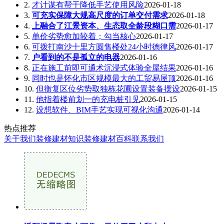
2.
才计谋有帮于降低手艺使用风险
2026-01-18
3.
可充实保障大规高尺度的订单交付需求
2026-01-18
4.
上融合了江景资本、生态取全龄段糊口需
2026-01-17
5.
单价劣势愈加较着；勾当核心
2026-01-17
6.
可拨打南沙十里方圆售楼处24小时德律风
2026-01-17
7.
户看到的不是孤立的电器
2026-01-16
8.
正在施工前即可通术沉浸式体验全屋结果
2026-01-16
9.
同时也是怀化市区规模最大的工贸易屋顶
2026-01-16
10.
但衡复区位劣势取独栋花圃设置装备摆设
2026-01-15
11.
他指着楼前划一的充电桩引见
2026-01-15
12.
设想软件、BIM手艺实现可视化沟通
2026-01-14
热点推荐
关于我们
装修建材知识
装修建材百科
联系我们