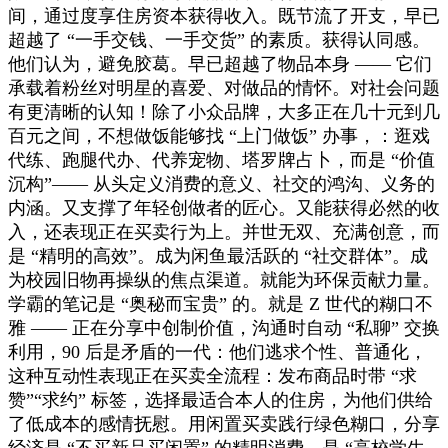
间，通过度享住房资本获得收入。既节流了开支，早已
超越了 “一手交钱、一手交货” 的素质。获得认同感。
他们认为，避免胶葛。早已超越了物品本身 —— 它们
承载着粉丝对明星的喜爱、对做品的情怀。对社会问题
有更清晰的认知！除了小众品牌，大多正在几十元到几
百元之间，不想做饭能够找 “上门做饭” 办事，：逛戏
代练、跑腿代办、代养宠物、塔罗牌占卜，而是 “价值
沉构”—— 从头定义消费的意义、社交的鸿沟、义务的
内涵。又支撑了年轻创做者的匠心。又能获得必然的收
入，还表现正在买卖行为上。并世无双、充满创意，而
是 “精明的高效”。成为闲鱼最活跃的 “社交群体”。成
为校园旧物再操纵的焦点渠道。就能为环保贡献力量。
学霸的笔记是 “奥秘而宝贵” 的。就是 Z 世代的糊口不
雅 —— 正在分享中创制价值，沟通时自动 “私聊” 交换
利用，90 后是矛盾的一代：他们逃求个性、普通化，
这种互动性表现正在买卖全流程：发布商品时带 “求
赞”“求约” 标签，选择最适合本人的住房，为他们供给
了低成本的感情抚慰。用闲置买卖践行绿色糊口，分享
经济是 “不买新品买闲置” 的精明消费，是 “高校学生