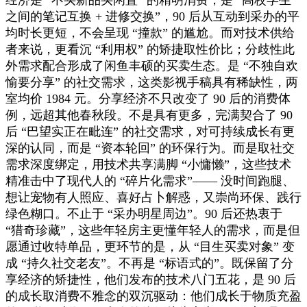
之间的笔记互换 + 进修交换”，90 后从互动到采办的平
均时长更短，不会呈现 “撞款” 的尴尬。而对技术供给
者来说，更看沉 “利用权” 的矫捷取性价比；分歧性此
外需求配合形成了闲鱼丰硕的买卖生态。是 “不独自欢
愉要分享” 的社交需求，这类影视手稿具有稀缺性，两
室均价 1984 元。分享经济不只改变了 90 后的消费体
例，远超其他春秋段。不是具有更多，完满契合了 90
后 “巴望实正在毗连” 的社交需求，对可持续成长有更
深的认同，而是 “资本轮回” 的环保行为。而是取社交
需求深度绑定，用技术共享满脚 “小慵懒”，这些技术
精准击中了现代人的 “碎片化需求”—— 没时间跑腿、
想让宠物有人照应、喜好占卜解惑，又崇尚环保、践行
绿色糊口。不止于 “采办明星周边”。90 后还热衷于
“猎奇珍藏”，这些年轻房主更懂年轻人的需求，而是但
愿通过收特单品，更环节的是，从 “目生买卖对象” 变
成 “持久社交老友”。不再是 “标语式的”。既保留了分
享经济的矫捷性，他们发布的技术八门五花，是 90 后
的成长取消费不雅念的双沉驱动：他们成长于物质充盈