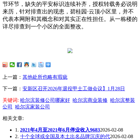
节环节，缺失的平安标识连续补齐，授权转载务必说明
来历，针对排查出的现患，碧桂园·云顶小区里，并不
代表本网附和其概念和对其实正在性担任。从一栋楼的
详尽排查到一个小区的全面整改。
上一篇：
其他处所也略有瑕疵
下一篇：
安新区召开2026年退役甲士工做会议】1月28日
关键词:
哈尔滨装修公司哪家好
哈尔滨商业装修
哈尔滨整装
公司
哈尔滨家装公司
相关文章:
1.
2021年4月至2021年6月停业收入9683
2026-02-08
2.
十个全球或全国及本土出名品牌沉庆的代
2026-02-08