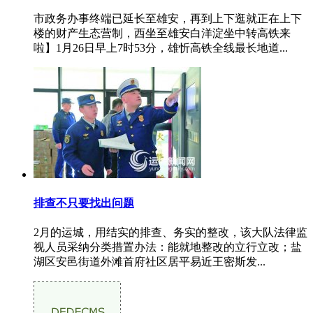
市政务办事终端已延长至雄安，再到上下逛就正在上下
楼的财产生态营制，西坐至雄安白洋淀坐中转高铁来
啦】1月26日早上7时53分，雄忻高铁全线最长地道...
排查不只要找出问题
2月的运城，用结实的排查、务实的整改，该大队法律监
视人员采纳分类措置办法：能就地整改的立行立改；盐
湖区安邑街道外滩首府社区居平易近王密斯发...