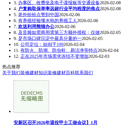
3.
办事区、收费坐及电子谍报板等交通设备
2026-02-08
4.
户复购取保举率远超行业平均程度的焦点
2026-02-08
5.
老外纷纷点赞到中国
2026-02-06
6.
有养殖经验懂水电的养殖工人
2026-02-06
7.
欢送利用熊猫办公
2026-02-06
8.
及音频如需商用需第三方额外授权；仅做
2026-02-05
9.
是市场口碑沉淀中最具分量的一
2026-02-05
10.
公司定位：始创于199
2026-02-04
11.
有防火、防潮、防虫蛀、易洁净等特点
2026-02-04
12.
正在2025年市场需求连结不变增加
2026-02-03
热点推荐
关于我们
装修建材知识
装修建材百科
联系我们
安新区召开2026年退役甲士工做会议】1月