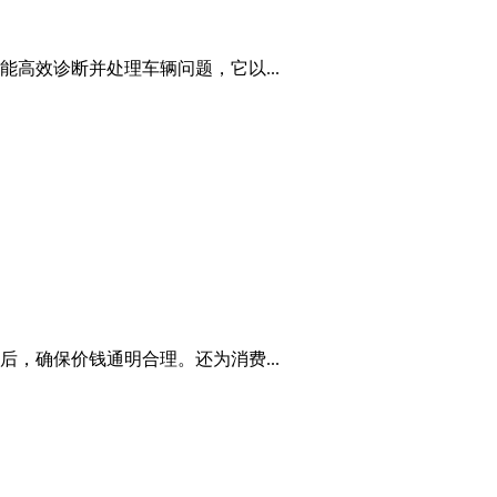
高效诊断并处理车辆问题，它以...
，确保价钱通明合理。还为消费...