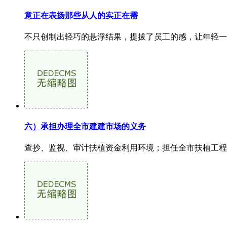
意正在表扬那些从人的实正在需
不只创制出轻巧的悬浮结果，提拔了员工的感，让年轻一代更
六）承担办理全市建建市场的义务
查抄、监视、审计扶植资金利用环境；担任全市扶植工程