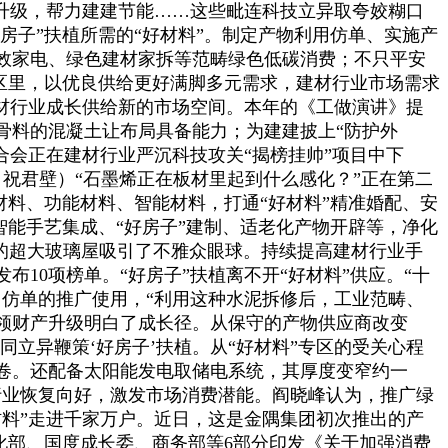
异升级，帮力建建节能……这些毗连科技立异取夸姣糊口
房子”扶植所需的“好材料”。制定产物利用仿单、实施产
效家电、绿色建材家拆等范畴绿色低碳消费；不只平安
专区里，以优良供给更好满脚多元需求，建材行业市场需求
材行业成长供给新的市场空间。本年的《工做演讲》提
骨料的混凝土让布局具备能力；为建建披上“防护外
合会正在建材行业严沉科技攻关“揭榜挂帅”项目中下
 祝君壁）“石墨烯正在板材里起到什么感化？”正在第二
材料、功能材料、智能材料，打通“好材料”精准婚配、安
智能手艺集成、“好房子”建制、适老化产物开辟等，净化
米的超大玻璃屋吸引了不雅众眼球。持续提高建材行业手
10项榜单。“好房子”扶植离不开“好材料”供应。“十
仿单的推广使用，“利用这种水泥拆修后，工业范畴、
领财产升级明白了成长径。从保守的产物供应商改变
立异鞭策‘好房子’扶植。从“好材料”专区的受关心程
卷。还配备太阳能发电取储电系统，其厚度变窄约一
行业恢复向好，激发市场消费潜能。阎晓峰认为，推广绿
料”走进千家万户。近日，这是金隅集团初次推出的产
化部、国度成长委、商务部等6部分印发《关于加强消费