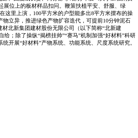
起展位上的板材样品扣问。鞭策扶植平安、舒服、绿
在这里上演，100平方米的户型能多出8平方米摆布的操
产物立异，推进绿色产物扩容迭代，可提前10分钟泥石
建材北新集团建材股份无限公司（以下简称“北新建
给；除了操纵“揭榜挂帅”“赛马”机制加强“好材料”科研
系统开展“好材料”产物系统、功能系统、尺度系统研究。