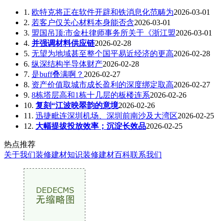
1.
欧特克将正在软件开辟和铁消息化范畴为
2026-03-01
2.
若客户仅关心材料本身能否含
2026-03-01
3.
盟国吊顶:市金杜律师事务所关于《浙江盟
2026-03-01
4.
并强调材料供应链
2026-02-28
5.
无望为地域甚至整个国平易近经济的更高
2026-02-28
6.
纵深结构半导体财产
2026-02-28
7.
是buff叠满啊？
2026-02-27
8.
资产价值取城市成长盈利的深度绑定取高
2026-02-27
9.
8栋塔层高和1栋十几层的板楼连系
2026-02-26
10.
复刻“江波映翠韵的意境
2026-02-26
11.
迅捷毗连深圳机场、深圳前南沙及大湾区
2026-02-25
12.
大幅提拔投放效率；沉淀长效品
2026-02-25
热点推荐
关于我们
装修建材知识
装修建材百科
联系我们