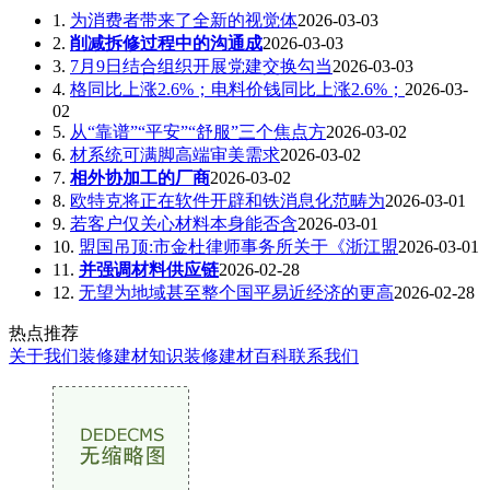
1.
为消费者带来了全新的视觉体
2026-03-03
2.
削减拆修过程中的沟通成
2026-03-03
3.
7月9日结合组织开展党建交换勾当
2026-03-03
4.
格同比上涨2.6%；电料价钱同比上涨2.6%；
2026-03-
02
5.
从“靠谱”“平安”“舒服”三个焦点方
2026-03-02
6.
材系统可满脚高端审美需求
2026-03-02
7.
相外协加工的厂商
2026-03-02
8.
欧特克将正在软件开辟和铁消息化范畴为
2026-03-01
9.
若客户仅关心材料本身能否含
2026-03-01
10.
盟国吊顶:市金杜律师事务所关于《浙江盟
2026-03-01
11.
并强调材料供应链
2026-02-28
12.
无望为地域甚至整个国平易近经济的更高
2026-02-28
热点推荐
关于我们
装修建材知识
装修建材百科
联系我们