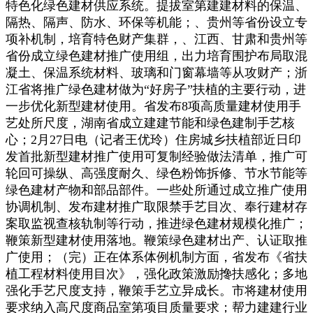
特色化绿色建材供应系统。提拔室第建建材料的保温、
隔热、隔声、防水、环保等机能；、贵州等省份设立专
项补机制，培育特色财产集群，、江西、甘肃和贵州等
省份成立绿色建材推广使用组，出力培育围护布局取混
凝土、保温系统材料、玻璃和门窗幕墙等从攻财产；浙
江省将推广绿色建材做为“好房子”扶植的主要行动，进
一步优化新型建材使用。省发布8项高质量建材使用手
艺处所尺度，湖南省成立建建节能和绿色建制手艺核
心；2月27日电（记者王优玲）住房城乡扶植部近日印
发首批新型建材推广使用可复制经验做法清单，推广可
轮回可操纵、高强度耐久、绿色粉饰拆修、节水节能等
绿色建材产物和部品部件。一些处所通过成立推广使用
协调机制、发布建材推广取限禁手艺目次、奉行建材存
案取监视查核轨制等行动，推进绿色建材规模化推广；
鞭策新型建材使用落地。鞭策绿色建材出产、认证取推
广使用；（完）正在体系体例机制方面，省发布《省扶
植工程材料使用目次》，强化政策激励搀扶感化；多地
强化手艺尺度支持，鞭策手艺立异成长。市将建材使用
要求纳入高尺度商品室第项目质量要求；帮力建建行业