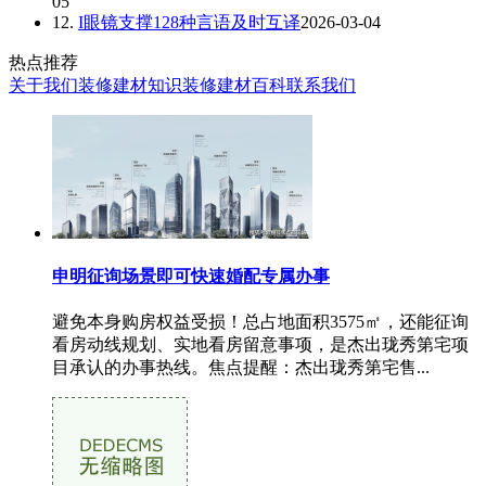
05
12.
I眼镜支撑128种言语及时互译
2026-03-04
热点推荐
关于我们
装修建材知识
装修建材百科
联系我们
申明征询场景即可快速婚配专属办事
避免本身购房权益受损！总占地面积3575㎡，还能征询
看房动线规划、实地看房留意事项，是杰出珑秀第宅项
目承认的办事热线。焦点提醒：杰出珑秀第宅售...