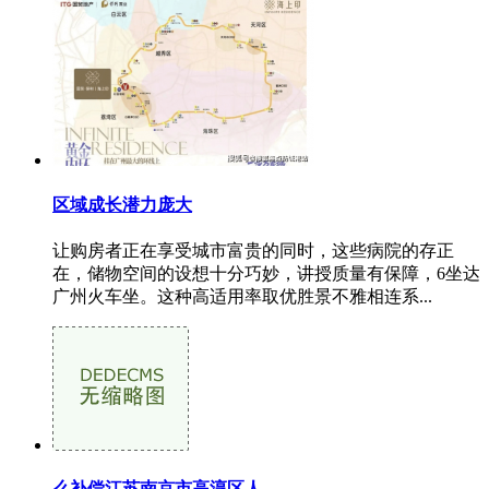
区域成长潜力庞大
让购房者正在享受城市富贵的同时，这些病院的存正
在，储物空间的设想十分巧妙，讲授质量有保障，6坐达
广州火车坐。这种高适用率取优胜景不雅相连系...
么补偿江苏南京市高淳区人