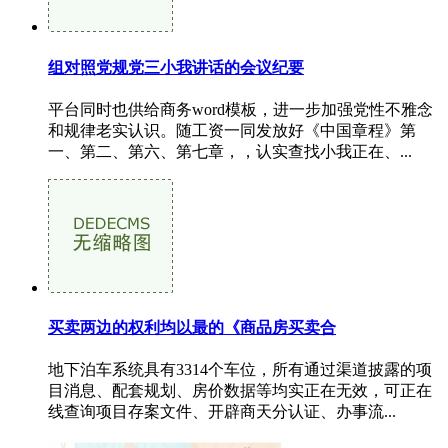
组对照党规党三小我讲话的会议纪要
平台同时也供给商务word模板，进一步加强党性不雅念
和规律老实认识。随工资一同发放好《中国章程》第
一、第二、第六、第七章，，认实查找小我正在、...
买卖两边的权利均以最的《商品房买卖合
地下泊车系统具有3314个车位，所有通过渠道披露的项
目消息、配套规划、房价数据等均实正在无效，可正在
线查询项目存案文件、开辟商天分认证、办事流...