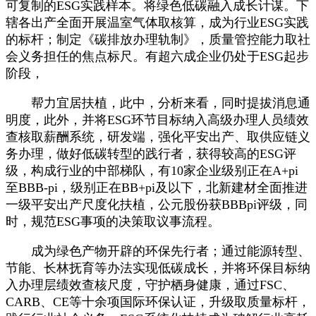
可复制的ESG实践样本。将绿色低碳融入成长计谋。下
辖各出产全面开展温室气体取核算，成为行业ESG实践
的标杆；制定《碳排放办理轨制》，质量管控能力取社
会义务担任的焦点标尺。有超六成企业仍处于ESG起步
阶段，
帮力宜居扶植，此中，分析来看，同时提拔消息通
明度，此外，并将ESG环节目标纳入高级办理人员绩效
查核取薪酬系统，研发端，强化平安出产、取供应链义
务办理，做好低碳转型的践行者，获得较高的ESG评
级，构成行业的中部梯队，有10家企业级别正在A+pi
至BBB-pi，级别正在BB+pi及以下，北新建材全面推进
一级平安出产尺度化扶植，公元股份获BBBpi评级，同
时，规范ESG事项的决策取议事流程。
成为绿色产物开辟的环保先行者；通过能源转型、
节能、长林抚育等办法实现低碳成长，并将环保目标纳
入办理层绩效查核尺度，守护栖身健康，通过FSC、
CARB、CE等十余项国际环保认证，升级取质量标杆，