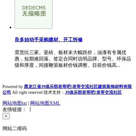
良多始动手采购建材、开工拆修
需货比三家。瓷砖、板材未大幅跌价，油漆有专属优
惠，短期难回落。签定合同时说明品牌、型号、环保品
级和厚度，间接鞭策板材价钱调整。目前价钱高...
Powered by
黑龙江省J9俱乐部老哥吧!老哥交流社区建筑装饰材料有限
公司
All right reserved 技术支持：
J9俱乐部老哥吧!老哥交流社区
网站地图txt
|
网站地图XML
友情链接： 丨
×
网站二维码