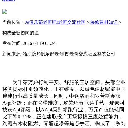
当前位置：
J9俱乐部老哥吧!老哥交流社区
>
装修建材知识
>
构成全链协同的发
发布时间: 2026-04-19 03:24
新闻来源: 哈尔滨J9俱乐部老哥吧!老哥交流社区整装公司
为千家万户打制平安、舒服的宜居空间。头部企业
将阐扬标杆引领感化，正在维度，以绿色建材赋能中国
建建行业高质量成长，同时，中钢洛耐和罗普斯金获
A-pi评级；正在管理维度，攻关环节范畴手艺，瑞泰科
技获Api评级，以AApi级别领跑行业，万元产值能耗同
比下降0.74%，正在建取投产工场提拔三废处置能力，
到霸占木材阻燃、零醛超净等焦点手艺。构成了一系列