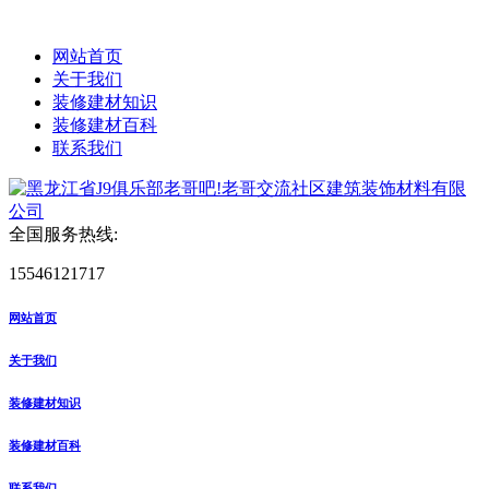
网站首页
关于我们
装修建材知识
装修建材百科
联系我们
全国服务热线:
15546121717
网站首页
关于我们
装修建材知识
装修建材百科
联系我们