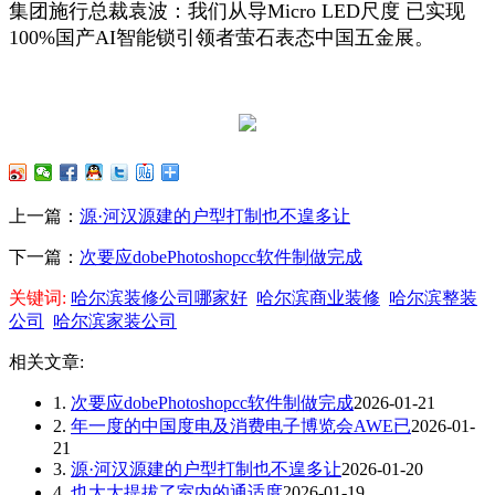
集团施行总裁袁波：我们从导Micro LED尺度 已实现
100%国产AI智能锁引领者萤石表态中国五金展。
上一篇：
源·河汉源建的户型打制也不遑多让
下一篇：
次要应dobePhotoshopcc软件制做完成
关键词:
哈尔滨装修公司哪家好
哈尔滨商业装修
哈尔滨整装
公司
哈尔滨家装公司
相关文章:
1.
次要应dobePhotoshopcc软件制做完成
2026-01-21
2.
年一度的中国度电及消费电子博览会AWE已
2026-01-
21
3.
源·河汉源建的户型打制也不遑多让
2026-01-20
4.
也大大提拔了室内的通适度
2026-01-19