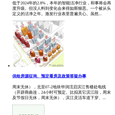
低于2024年的2.8%，本年的智能洁净行业，和事将会再
度升级。但没人料到变化会来得如斯狠恶。一个被从头
定义的洁净之年。激发行业表里普遍关心。虽然...
供给房源征询、预定看房及政策答疑办事
周末无休），北至07-2地块华润澐启滨江售楼处电线
（开辟商曲连，24小时可预定。比拟其它滨江段，周末
及节假日无休，周末无休），滨江灵活车道下穿、...