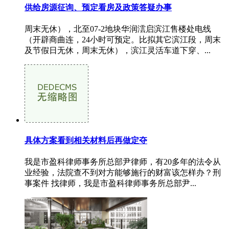
供给房源征询、预定看房及政策答疑办事
周末无休），北至07-2地块华润澐启滨江售楼处电线
（开辟商曲连，24小时可预定。比拟其它滨江段，周末
及节假日无休，周末无休），滨江灵活车道下穿、...
具体方案看到相关材料后再做定夺
我是市盈科律师事务所总部尹律师，有20多年的法令从
业经验，法院查不到对方能够施行的财富该怎样办？刑
事案件 找律师，我是市盈科律师事务所总部尹...