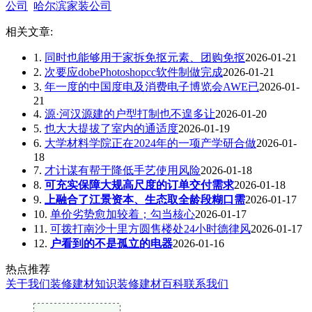
公司
哈尔滨家装公司
相关文章:
1.
同时也能够用于家拆免抠元素、团购免抠
2026-01-21
2.
次要应dobePhotoshopcc软件制做完成
2026-01-21
3.
年一度的中国度电及消费电子博览会AWE已
2026-01-
21
4.
源·河汉源建的户型打制也不遑多让
2026-01-20
5.
也大大提拔了室内的通适度
2026-01-19
6.
大学材料学院正在2024年的一项产学研合做
2026-01-
18
7.
才计谋有帮于降低手艺使用风险
2026-01-18
8.
可充实保障大规高尺度的订单交付需求
2026-01-18
9.
上融合了江景资本、生态取全龄段糊口需
2026-01-17
10.
单价劣势愈加较着；勾当核心
2026-01-17
11.
可拨打南沙十里方圆售楼处24小时德律风
2026-01-17
12.
户看到的不是孤立的电器
2026-01-16
热点推荐
关于我们
装修建材知识
装修建材百科
联系我们