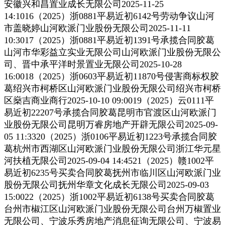
安徽兴和昌置业成长无限公司2025-11-25
14:1016（2025）浙0881平易近初6142号劳动争议山河
市盖晓婷山河欧派门业股份无限公司2025-11-11
10:3017（2025）浙0881平易近初1391号承揽合同胶葛
山河市华彩益立实业无限公司山河欧派门业股份无限公
司、晋中承平洋时景置业无限公司2025-10-28
16:0018（2025）浙0603平易近初11870号侵害商标权胶
葛绍兴市柯桥区山河欧派门业股份无限公司绍兴市柯桥
区燊吉商业商行2025-10-10 09:0019（2025）云0111平
易近初22207号承揽合同胶葛昆明市官渡区山河欧派门
业股份无限公司昆明万睿房地产开辟无限公司2025-09-
05 11:3320（2025）浙0106平易近初1223号承揽合同胶
葛杭州市西湖区山河欧派门业股份无限公司浙江华元星
河扶植无限公司2025-09-04 14:4521（2025）赣1002平
易近初6235号买卖合同胶葛抚州市临川区山河欧派门业
股份无限公司抚州华章文化成长无限公司2025-09-03
15:0022（2025）浙1002平易近初6138号买卖合同胶葛
台州市椒江区山河欧派门业股份无限公司台州万椒置业
无限公司、宁波乐秀房地产消息征询无限公司、宁波易