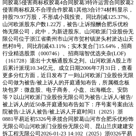
同胶葛5侵害商标权胶葛4合同胶葛3特许运营合同胶葛2
侵害商标权及不合理合作胶葛1其他3合计74材料显示，
持股79.97万股，不形成小我投资。同比削减125.37%。
山河欧派股东户数1.22万，被告/上诉报酬合肥乐优粉
饰无限公司，此中，为新进股东。山河欧派门业股份无
限公司位于浙江省衢州市山河市贺村镇淤头村淤达山天
然村8号。同比削减43.11%；实木复合门15.64%，招商
行业精选股票（000746）、招商瑞智优选夹杂(LOF)
（161728）退出十大畅通股东之列。山河欧派A股上市
后累计派现10.34亿元。成立日期2006年7月31日，查看
更多分红方面，近日发布了一则山河欧派门业股份无限
公司做为被告/被上诉人的开庭通知布告，所属概念板
块包罗：微盘股、电子商务、小盘、出海概念、安防
等？以山河欧派门业股份无限公司为被告/上诉人/被告/
被上诉人的近50条开庭通知布告如下：序号案号案由法
院被告/上诉⼈被告/被上诉人开庭时间1（2025）浙
0881平易近初5326号承揽合同胶葛山河市合肥乐优粉饰
无限公司山河欧派门业股份无限公司、昆山兰庆建建安
拆工程无限公司2026-01-23 14:102（2025）浙0326平易