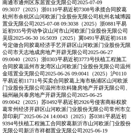
南通市通州区东居置业无限公司2025-07-09
09:3037（2025）浙0110平易近初7308号承揽合同胶葛
杭州市余杭区山河欧派门业股份无限公司杭州名城博园
置业无限公司2025-07-08 09:3038（2025）浙0881平易
近初935号劳动争议山河市山河欧派门业股份无限公司
吴琼2025-06-30 16:5039（2025）冀0491平易近初1618
号定做合同胶葛经济手艺开辟区山河欧派门业股份无限
公司市天志地成房地产开辟无限公司2025-06-27
09:0040（2025）浙0303平易近初3773号扶植工程施工
合同胶葛温州市龙湾区山河欧派门业股份无限公司温州
金瑶置业无限公司2025-06-26 09:0041（2025）沪0110
平易近初11711号买卖合同胶葛上海市杨浦区山河欧派
门业股份无限公司温州市欣科隆房地产开辟无限公司、
福州融兴泰房地产开辟无限公司2025-06-25
09:0042（2025）苏0492平易近初2926号侵害商标权胶
葛常州经济开辟区山河欧派门业股份无限公司常州市立
异印刷厂2025-06-24 14:0043（2025）苏0381平易近初
9394号扶植工程施工合同胶葛新沂市山河欧派门业股份
无限公司新沂市祥都置业无限公司2025-06-19