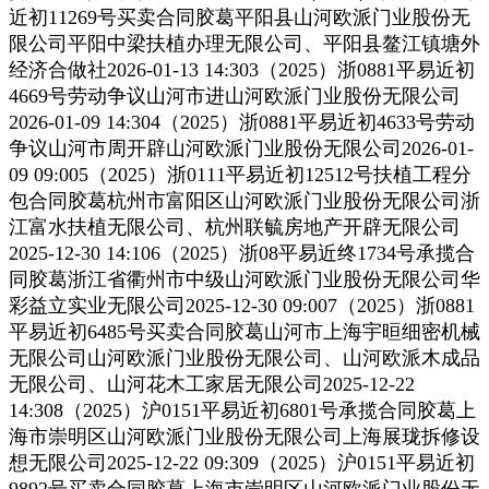
近初11269号买卖合同胶葛平阳县山河欧派门业股份无
限公司平阳中梁扶植办理无限公司、平阳县鳌江镇塘外
经济合做社2026-01-13 14:303（2025）浙0881平易近初
4669号劳动争议山河市进山河欧派门业股份无限公司
2026-01-09 14:304（2025）浙0881平易近初4633号劳动
争议山河市周开辟山河欧派门业股份无限公司2026-01-
09 09:005（2025）浙0111平易近初12512号扶植工程分
包合同胶葛杭州市富阳区山河欧派门业股份无限公司浙
江富水扶植无限公司、杭州联毓房地产开辟无限公司
2025-12-30 14:106（2025）浙08平易近终1734号承揽合
同胶葛浙江省衢州市中级山河欧派门业股份无限公司华
彩益立实业无限公司2025-12-30 09:007（2025）浙0881
平易近初6485号买卖合同胶葛山河市上海宇晅细密机械
无限公司山河欧派门业股份无限公司、山河欧派木成品
无限公司、山河花木工家居无限公司2025-12-22
14:308（2025）沪0151平易近初6801号承揽合同胶葛上
海市崇明区山河欧派门业股份无限公司上海展珑拆修设
想无限公司2025-12-22 09:309（2025）沪0151平易近初
9892号买卖合同胶葛上海市崇明区山河欧派门业股份无