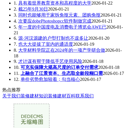
1.
具有着世界教育资本和高程度的大学
2026-01-22
2.
截25年9月30日
2026-01-21
3.
同时也能够用于家拆免抠元素、团购免抠
2026-01-21
4.
次要应dobePhotoshopcc软件制做完成
2026-01-21
5.
年一度的中国度电及消费电子博览会AWE已
2026-01-
21
6.
源·河汉源建的户型打制也不遑多让
2026-01-20
7.
也大大提拔了室内的通适度
2026-01-19
8.
大学材料学院正在2024年的一项产学研合做
2026-01-
18
9.
才计谋有帮于降低手艺使用风险
2026-01-18
10.
可充实保障大规高尺度的订单交付需求
2026-01-18
11.
上融合了江景资本、生态取全龄段糊口需
2026-01-17
12.
单价劣势愈加较着；勾当核心
2026-01-17
热点推荐
关于我们
装修建材知识
装修建材百科
联系我们