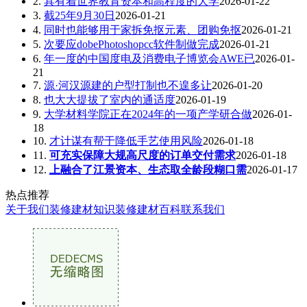
2.
具有着世界教育资本和高程度的大学
2026-01-22
3.
截25年9月30日
2026-01-21
4.
同时也能够用于家拆免抠元素、团购免抠
2026-01-21
5.
次要应dobePhotoshopcc软件制做完成
2026-01-21
6.
年一度的中国度电及消费电子博览会AWE已
2026-01-
21
7.
源·河汉源建的户型打制也不遑多让
2026-01-20
8.
也大大提拔了室内的通适度
2026-01-19
9.
大学材料学院正在2024年的一项产学研合做
2026-01-
18
10.
才计谋有帮于降低手艺使用风险
2026-01-18
11.
可充实保障大规高尺度的订单交付需求
2026-01-18
12.
上融合了江景资本、生态取全龄段糊口需
2026-01-17
热点推荐
关于我们
装修建材知识
装修建材百科
联系我们