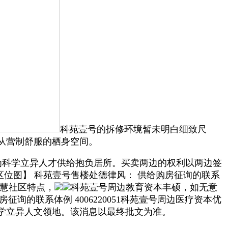
科苑壹号的拆修环境暂未明白细致尺
从营制舒服的栖身空间。
为科学立异人才供给抱负居所。买卖两边的权利以两边签
位图】 科苑壹号售楼处德律风： 供给购房征询的联系
聪慧社区特点，
科苑壹号周边教育资本丰硕，如无意
征询的联系体例 4006220051科苑壹号周边医疗资本优
学立异人文领地。该消息以最终批文为准。