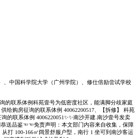
）、中国科学院大学（广州学院）、修仕倍励尝试学校
询的联系体例科苑壹号为低密度社区，能满脚分歧家庭
购房征询的联系体例 40062200517、【拆修】 科苑
的联系体例 4006220051✨✨南沙开建.南沙壹号发卖
钜制恭送品鉴☜☜免责声明：本文部门内容来自收集，保障
100-166㎡阔景舒服户型，南行 1 坐可到南沙客运