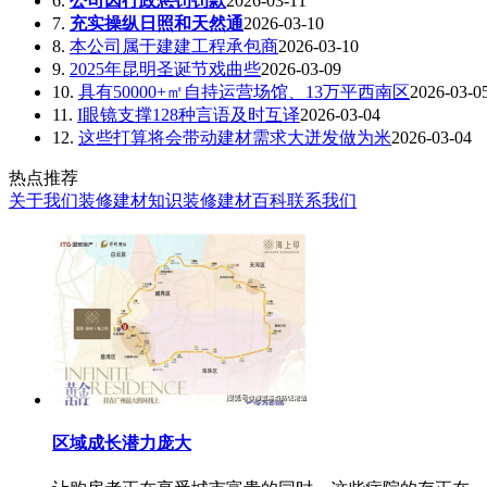
6.
公司因行政惩罚罚款
2026-03-11
7.
充实操纵日照和天然通
2026-03-10
8.
本公司属于建建工程承包商
2026-03-10
9.
2025年昆明圣诞节戏曲些
2026-03-09
10.
具有50000+㎡自持运营场馆、13万平西南区
2026-03-0
11.
I眼镜支撑128种言语及时互译
2026-03-04
12.
这些打算将会带动建材需求大迸发做为米
2026-03-04
热点推荐
关于我们
装修建材知识
装修建材百科
联系我们
区域成长潜力庞大