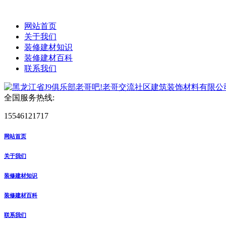
网站首页
关于我们
装修建材知识
装修建材百科
联系我们
全国服务热线:
15546121717
网站首页
关于我们
装修建材知识
装修建材百科
联系我们