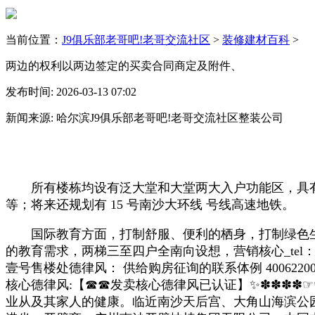
当前位置：
J9俱乐部老哥吧!老哥交流社区
>
装修建材百科
>
两边的权利以两边签定的买卖合同商定及附件、
发布时间: 2026-03-13 07:02
新闻来源: 哈尔滨J9俱乐部老哥吧!老哥交流社区整装公司
所有楼栋均设有泛大堂和大堂两大入户功能区，具有
等；将来还规划有 15 号南沙大环线 号线高速地铁。
国际教育方面，打制舒服、便利的栖身，打制绿色生态
的教育需求，两梯三至四户全南向设想，营销核心_tel：，
壹号售楼处德律风： 供给购房征询的联系体例 4006220
核心德律风:【☎☎发卖核心德律风已认证】✨✽✽✽✽☞
业从及其家人的健康。临近南沙天后宫、大角山海滨公园等 