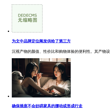
为文中品牌定位阐发供给了第三方
沉视产物的颜值、性价比和购物体验的便利性。其产物设
确保插座不会妨碍家具的挪动或形成行走