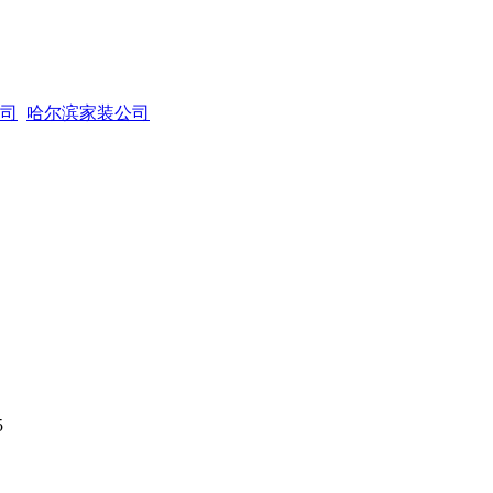
司
哈尔滨家装公司
5