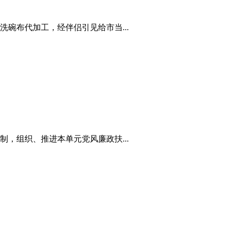
碗布代加工，经伴侣引见给市当...
，组织、推进本单元党风廉政扶...