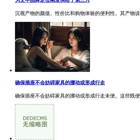
为文中品牌定位阐发供给了第三方
沉视产物的颜值、性价比和购物体验的便利性。其产物设
确保插座不会妨碍家具的挪动或形成行走
确保插座不会妨碍家具的挪动或形成行走未便。这些既便