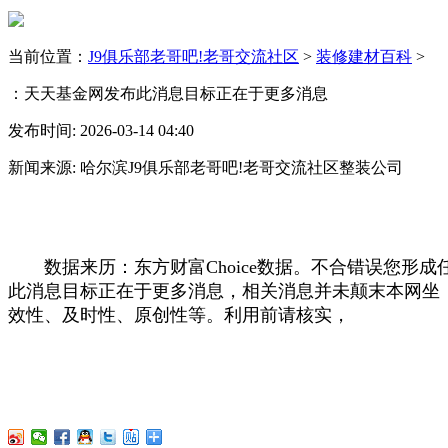
当前位置：
J9俱乐部老哥吧!老哥交流社区
>
装修建材百科
>
：天天基金网发布此消息目标正在于更多消息
发布时间: 2026-03-14 04:40
新闻来源: 哈尔滨J9俱乐部老哥吧!老哥交流社区整装公司
数据来历：东方财富Choice数据。不合错误您形
此消息目标正在于更多消息，相关消息并未颠末本网坐
效性、及时性、原创性等。利用前请核实，