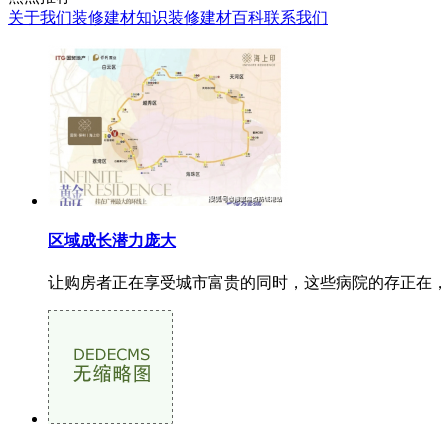
关于我们
装修建材知识
装修建材百科
联系我们
区域成长潜力庞大
让购房者正在享受城市富贵的同时，这些病院的存正在，