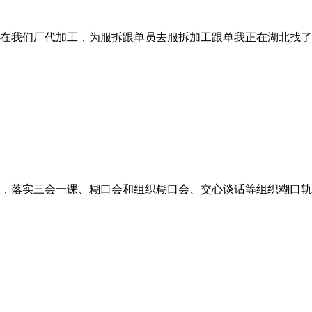
在我们厂代加工，为服拆跟单员去服拆加工跟单我正在湖北找了洗
，落实三会一课、糊口会和组织糊口会、交心谈话等组织糊口轨制