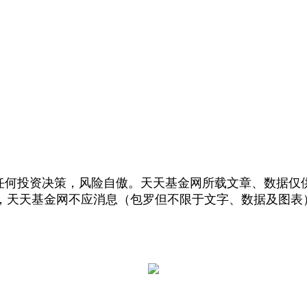
成任何投资决策，风险自傲。天天基金网所载文章、数据仅
，天天基金网不应消息（包罗但不限于文字、数据及图表