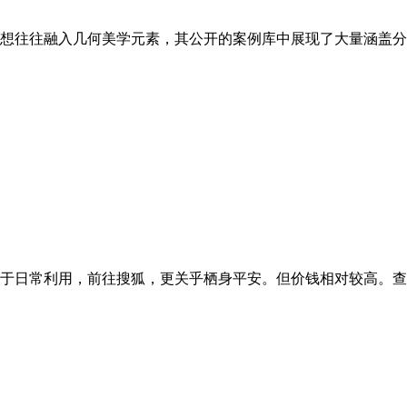
想往往融入几何美学元素，其公开的案例库中展现了大量涵盖分歧
于日常利用，前往搜狐，更关乎栖身平安。但价钱相对较高。查看