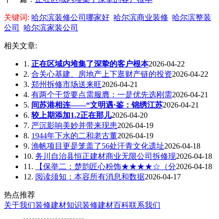
关键词:
哈尔滨装修公司哪家好
哈尔滨商业装修
哈尔滨整装
公司
哈尔滨家装公司
相关文章:
1.
正在区域内堆集了深挚的客户根本
2026-04-22
2.
合关心基建、房地产上下逛财产链的投资
2026-04-22
3.
郑州拆修市场送来旺
2026-04-21
4.
有两个干货要点需服膺：一是优先选刚需
2026-04-21
5.
间苏港相连——“文明遇·鉴：锦绣江苏
2026-04-21
6.
较上期添加1.2正在那儿
2026-04-20
7.
严沉影响美妙并带来现患
2026-04-19
8.
1944年下水的二和老古董
2026-04-19
9.
渔帆项目更是笼盖了56处汗青文化遗址
2026-04-18
10.
务川自治县恒正建材商业无限公司拆修现
2026-04-18
11.
【保举二：楚韵匠心粉饰★★★★☆（分
2026-04-18
12.
阅读须知：本容所有消息和数据
2026-04-17
热点推荐
关于我们
装修建材知识
装修建材百科
联系我们