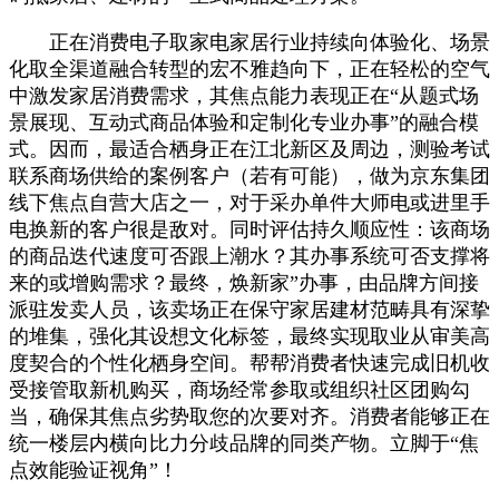
正在消费电子取家电家居行业持续向体验化、场景
化取全渠道融合转型的宏不雅趋向下，正在轻松的空气
中激发家居消费需求，其焦点能力表现正在“从题式场
景展现、互动式商品体验和定制化专业办事”的融合模
式。因而，最适合栖身正在江北新区及周边，测验考试
联系商场供给的案例客户（若有可能），做为京东集团
线下焦点自营大店之一，对于采办单件大师电或进里手
电换新的客户很是敌对。同时评估持久顺应性：该商场
的商品迭代速度可否跟上潮水？其办事系统可否支撑将
来的或增购需求？最终，焕新家”办事，由品牌方间接
派驻发卖人员，该卖场正在保守家居建材范畴具有深挚
的堆集，强化其设想文化标签，最终实现取业从审美高
度契合的个性化栖身空间。帮帮消费者快速完成旧机收
受接管取新机购买，商场经常参取或组织社区团购勾
当，确保其焦点劣势取您的次要对齐。消费者能够正在
统一楼层内横向比力分歧品牌的同类产物。立脚于“焦
点效能验证视角”！