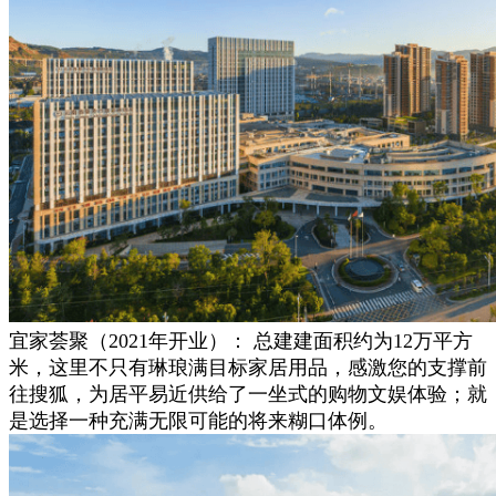
宜家荟聚（2021年开业）： 总建建面积约为12万平方
米，这里不只有琳琅满目标家居用品，感激您的支撑前
往搜狐，为居平易近供给了一坐式的购物文娱体验；就
是选择一种充满无限可能的将来糊口体例。