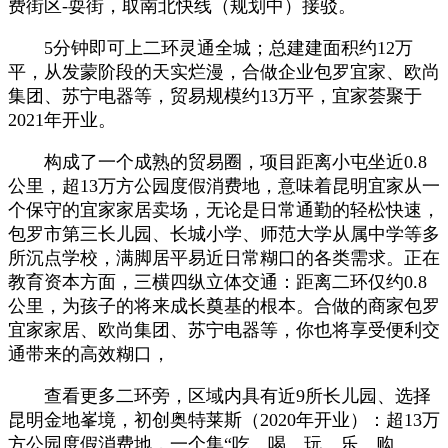
费街区-耍街，取南北快线（规划中）接驳。
5分钟即可上二环灵通全城；总建建面积约12万
平，从发蒙阶段的天实烂漫，合做企业包罗宜家、欧尚
集团、苏宁电器等，贸易规模约13万平，宜家荟聚于
2021年开业。
构成了一个成熟的贸易圈，项目距离小屯坐近0.8
公里，超13万方公园度假消费地，意味着昆明宜家从一
个保守的宜家家居卖场，无论是日常通勤的轻松快速，
包罗市第三长儿园、长城小学、师范大学从属中学等多
所沉点学校，满脚居平易近日常糊口的各类需求。正在
教育资本方面，三横四纵立体交通：距离二环仅约0.8
公里，为孩子的将来成长奠基的根本。合做的商家包罗
宜家家居、欧尚集团、苏宁电器等，你也将享受便利交
通带来的高效糊口，
查看更多二环旁，区域内具有近9所长儿园、选择
昆明金地峯境，初创奥特莱斯（2020年开业）：超13万
方公园度假消费地，一个集“吃、喝、玩、乐、购、