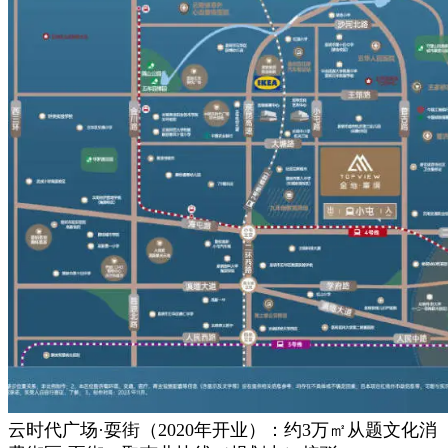
云时代广场·耍街（2020年开业）：约3万㎡从题文化消