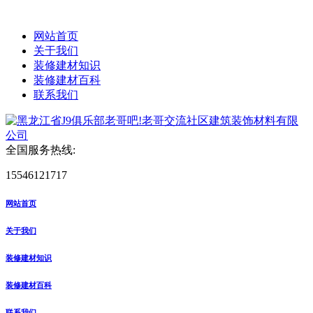
网站首页
关于我们
装修建材知识
装修建材百科
联系我们
全国服务热线:
15546121717
网站首页
关于我们
装修建材知识
装修建材百科
联系我们