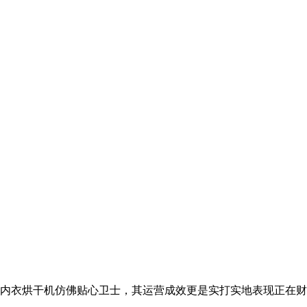
内衣烘干机仿佛贴心卫士，其运营成效更是实打实地表现正在财政