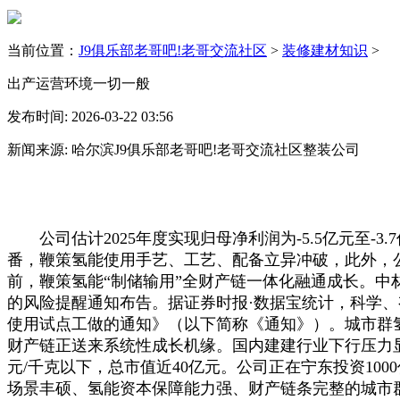
当前位置：
J9俱乐部老哥吧!老哥交流社区
>
装修建材知识
>
出产运营环境一切一般
发布时间: 2026-03-22 03:56
新闻来源: 哈尔滨J9俱乐部老哥吧!老哥交流社区整装公司
公司估计2025年度实现归母净利润为-5.5亿元至-
番，鞭策氢能使用手艺、工艺、配备立异冲破，此外，
前，鞭策氢能“制储输用”全财产链一体化融通成长。中
的风险提醒通知布告。据证券时报·数据宝统计，科学
使用试点工做的通知》（以下简称《通知》）。城市群
财产链正送来系统性成长机缘。国内建建行业下行压力显
元/千克以下，总市值近40亿元。公司正在宁东投资1
场景丰硕、氢能资本保障能力强、财产链条完整的城市群