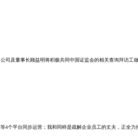
7亿元；公司及董事长顾益明将积极共同中国证监会的相关查询拜访工做，
等4个平台同步运营；我和同样是疏解企业员工的丈夫，正全力推