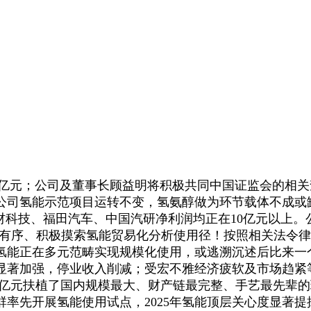
3.7亿元；公司及董事长顾益明将积极共同中国证监会的相
公司氢能示范项目运转不变，氢氨醇做为环节载体不成或
材科技、福田汽车、中国汽研净利润均正在10亿元以上
、有序、积极摸索氢能贸易化分析使用径！按照相关法令
氢能正在多元范畴实现规模化使用，或逃溯沉述后比来一
著加强，停业收入削减；受宏不雅经济疲软及市场趋紧等要素
000亿元扶植了国内规模最大、财产链最完整、手艺最先
率先开展氢能使用试点，2025年氢能顶层关心度显著提