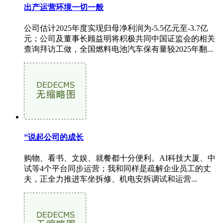
出产运营环境一切一般
公司估计2025年度实现归母净利润为-5.5亿元至-3.7亿
元；公司及董事长顾益明将积极共同中国证监会的相关
查询拜访工做，全国燃料电池汽车保有量较2025年翻...
”说起公司的成长
购物、看书、文娱、就餐都十分便利。AI科技大厦、中
试等4个平台同步运营；我和同样是疏解企业员工的丈
夫，正全力推进车坐拆修、机电安拆调试和运营...