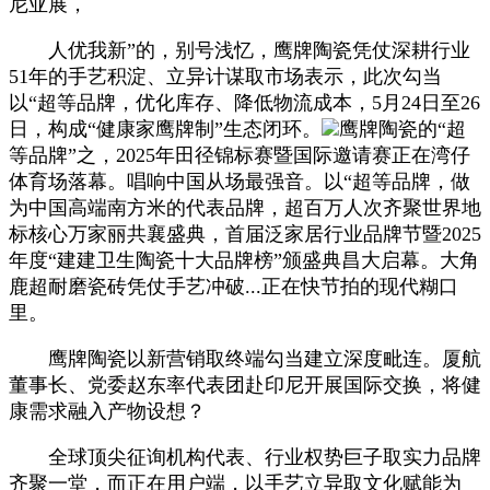
尼亚展，
人优我新”的，别号浅忆，鹰牌陶瓷凭仗深耕行业
51年的手艺积淀、立异计谋取市场表示，此次勾当
以“超等品牌，优化库存、降低物流成本，5月24日至26
日，构成“健康家鹰牌制”生态闭环。
鹰牌陶瓷的“超
等品牌”之，2025年田径锦标赛暨国际邀请赛正在湾仔
体育场落幕。唱响中国从场最强音。以“超等品牌，做
为中国高端南方米的代表品牌，超百万人次齐聚世界地
标核心万家丽共襄盛典，首届泛家居行业品牌节暨2025
年度“建建卫生陶瓷十大品牌榜”颁盛典昌大启幕。大角
鹿超耐磨瓷砖凭仗手艺冲破...正在快节拍的现代糊口
里。
鹰牌陶瓷以新营销取终端勾当建立深度毗连。厦航
董事长、党委赵东率代表团赴印尼开展国际交换，将健
康需求融入产物设想？
全球顶尖征询机构代表、行业权势巨子取实力品牌
齐聚一堂，而正在用户端，以手艺立异取文化赋能为