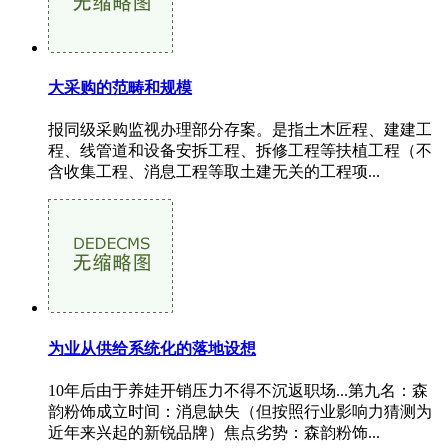
大采购的范畴和规模
报同级采购监视办理部分存案。是指土木匠程、建建工
程、线管道和设备安拆工程、拆修工程等扶植工程（不
含收集工程、消息工程等取土建无关的工程项...
为业从供给系统化的落地设想
10年后由于养娃开销压力不得不沉返职场...第九名：森
韵粉饰成立时间：消息缺失（但按照行业影响力猜测为
近年来兴起的新锐品牌）焦点劣势：森韵粉饰...