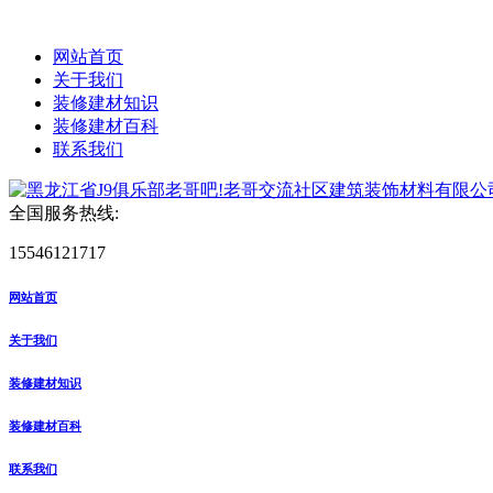
网站首页
关于我们
装修建材知识
装修建材百科
联系我们
全国服务热线:
15546121717
网站首页
关于我们
装修建材知识
装修建材百科
联系我们