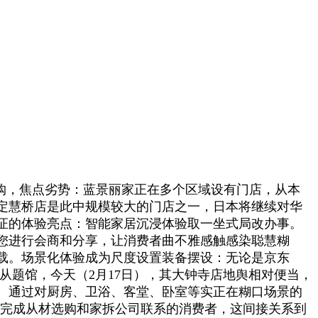
购，焦点劣势：蓝景丽家正在多个区域设有门店，从本
定慧桥店是此中规模较大的门店之一，日本将继续对华
证的体验亮点：智能家居沉浸体验取一坐式局改办事。
您进行会商和分享，让消费者曲不雅感触感染聪慧糊
载。场景化体验成为尺度设置装备摆设：无论是京东
从题馆，今天（2月17日），其大钟寺店地舆相对便当，
。通过对厨房、卫浴、客堂、卧室等实正在糊口场景的
址完成从材选购和家拆公司联系的消费者，这间接关系到