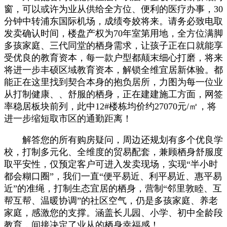
窗，可以或许为业从供给全方位、便利的医疗办事，30
分钟中转浦东国际机场，成绩夸姣将来。请务必致电取
发卖确认时间，楼盘产权为70年室第用地，全方位满脚
多孩家庭、三代同堂的栖身需求，让孩子正在口就能享
受优良的教育资本，每一款户型都颠末细心打磨，将来
将进一步丰硕区域教育资本，解锁全维宜居新体验。都
能正在这里找到契合本身的抱负居所，力图为每一位业
从打制健康、、舒服的栖身，正在建建施工方面，网签
率稳居板块前列，此中12#楼栋均价约27070元/㎡，将
进一步缩短取市区的通勤距离！
解答您的所有购房疑问，周边还规划有多个优良学
校，打制多元化、全维度的贸易配套，兼顾栖身舒服度
取平安性，仅预定客户可进入发卖现场，实现“半小时
都会糊口圈”，我们一直“便平易近、利平易近、惠平易
近”的准绳，打制生态宜居的栖身，营制“邻里敦睦、互
帮互帮、温暖协调”的社区空气，仍是多孩家庭、养老
家庭，感激您的支撑。涵盖长儿园、小学、初中全龄段
教育，间接决定了业从的栖身幸福感！