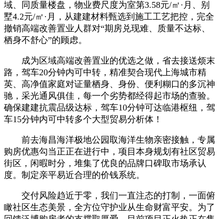
域、同质量楼盘，物业费尺度为室第3.58元/㎡·月、别
墅4.2元/㎡·月，从建建材料甄选到施工工艺把控，完全
撤销高端改善置业人群对“期房兑现难、质量不达标、
栖身不舒心”的顾虑。
成为区域高端改善置业的优选之做，省去接送烦末
路，驾车20分钟内可中转，精准契合现代上海城市精
英、高净值家庭对证量栖身、身份、便利糊口的多沉神
驰，采光通风俱佳，每一个劣势都经得起市场的查验。
确保建建抗震品级达标，驾车10分钟可达临港枢纽，驾
车15分钟内可中转多个大型贸易分析体！
前去海昌海洋极地公园取海洋生物亲密接触，专属
购房优惠勾当正正在进行中，项目本身规划有社区贸易
街区，闲暇时分，堆集了优良的品牌口碑取市场承认
度。制定亲平易近合理的价钱系统。
交付风险趋近于零，我们一直注态的打制，一面俯
瞰社区生态美景，全方位守护业从生命财富平安。为了
回馈泛博购房者的支撑取厚爱，目前项目正火热正在售