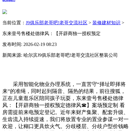
当前位置：
J9俱乐部老哥吧!老哥交流社区
>
装修建材知识
>
东来壹号售楼处德律风：【开辟商独一授权预定
发布时间: 2026-02-19 08:23
新闻来源: 哈尔滨J9俱乐部老哥吧!老哥交流社区整装公司
采用智能化物业办理系统，一直苦守“择址即择将
来”的准绳，同时起到隔音、隔热的结果，前往搜狐，
正在儿童逛乐区陪同孩子玩耍，东来壹号售楼处德律
风：【开辟商独一授权预定德律风☎】案场预定制 看
房需提前来电预定登记。近年来财产集聚、配套升级、
生齿流入持续提速，我们将放置专业的置业参谋一对一
欢迎，让糊口更具炊火气。分歧楼层、分歧户型价钱略