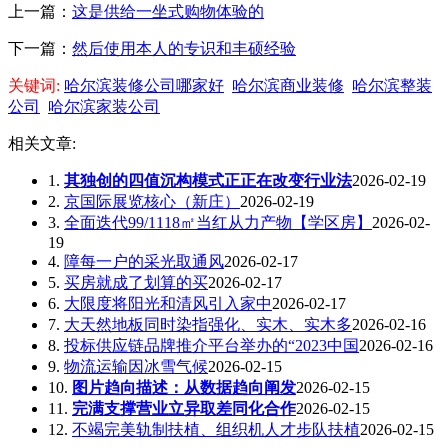
上一篇：
这是供给一坐式购物体验的
下一篇：
然后使用本人的专识和丰硕经验
关键词:
哈尔滨装修公司哪家好
哈尔滨商业装修
哈尔滨整装
公司
哈尔滨家装公司
相关文章:
1.
其独创的四值沉构模式正正在改变行业法
2026-02-19
2.
京国际展览核心（新庄）
2026-02-19
3.
全面迭代99/1118㎡当红从力产物【学区房】
2026-02-
19
4.
障每一户的采光取通风
2026-02-17
5.
买房就成了划算的买
2026-02-17
6.
大限度将阳光和清风引入家中
2026-02-17
7.
大天然地板同时染指强化、实木、实木多
2026-02-16
8.
投标供应链品牌推介平台举办的“2023中国
2026-02-16
9.
物流运输因冰雪气候
2026-02-15
10.
图片趋向描述：从数据趋向阐发
2026-02-15
11.
完满支撑营业立异取差同化合作
2026-02-15
12.
不竭完美轨制扶植、组织机人才步队扶植
2026-02-15