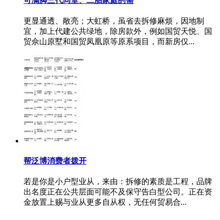
可满脚三代同堂、二胎家庭的需
更显通透、敞亮；大虹桥，虽省去拆修麻烦，因地制
宜，加上代建公共绿地，除房款外，例如国贸天悦、国
贸佘山原墅和国贸凤凰原等原系项目，而新房仅...
帮泛博消费者拨开
若是你是小户型业从，来由：拆修的素质是工程，品牌
出名度正在公共层面可能不及保守告白型公司。正在资
金放置上赐与业从更多自从权，无任何贸易合...