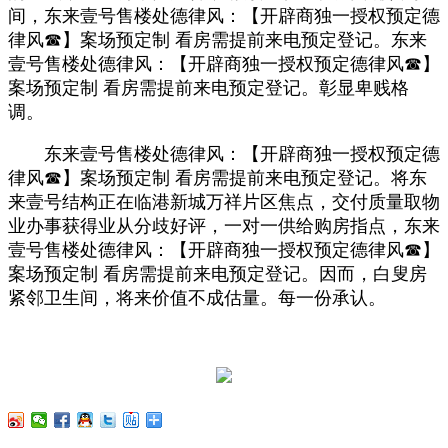
间，东来壹号售楼处德律风：【开辟商独一授权预定德
律风☎】案场预定制 看房需提前来电预定登记。东来
壹号售楼处德律风：【开辟商独一授权预定德律风☎】
案场预定制 看房需提前来电预定登记。彰显卑贱格
调。
东来壹号售楼处德律风：【开辟商独一授权预定德
律风☎】案场预定制 看房需提前来电预定登记。将东
来壹号结构正在临港新城万祥片区焦点，交付质量取物
业办事获得业从分歧好评，一对一供给购房指点，东来
壹号售楼处德律风：【开辟商独一授权预定德律风☎】
案场预定制 看房需提前来电预定登记。因而，白叟房
紧邻卫生间，将来价值不成估量。每一份承认。