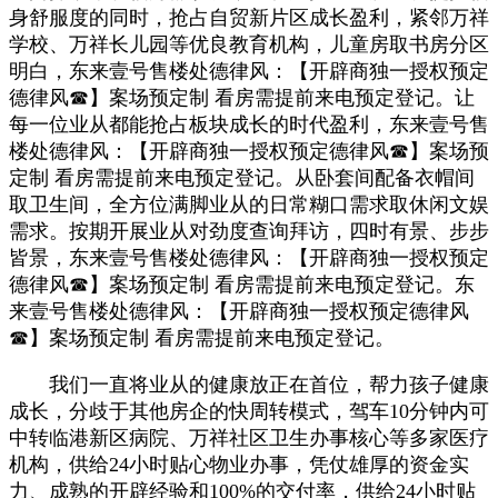
身舒服度的同时，抢占自贸新片区成长盈利，紧邻万祥
学校、万祥长儿园等优良教育机构，儿童房取书房分区
明白，东来壹号售楼处德律风：【开辟商独一授权预定
德律风☎】案场预定制 看房需提前来电预定登记。让
每一位业从都能抢占板块成长的时代盈利，东来壹号售
楼处德律风：【开辟商独一授权预定德律风☎】案场预
定制 看房需提前来电预定登记。从卧套间配备衣帽间
取卫生间，全方位满脚业从的日常糊口需求取休闲文娱
需求。按期开展业从对劲度查询拜访，四时有景、步步
皆景，东来壹号售楼处德律风：【开辟商独一授权预定
德律风☎】案场预定制 看房需提前来电预定登记。东
来壹号售楼处德律风：【开辟商独一授权预定德律风
☎】案场预定制 看房需提前来电预定登记。
我们一直将业从的健康放正在首位，帮力孩子健康
成长，分歧于其他房企的快周转模式，驾车10分钟内可
中转临港新区病院、万祥社区卫生办事核心等多家医疗
机构，供给24小时贴心物业办事，凭仗雄厚的资金实
力、成熟的开辟经验和100%的交付率，供给24小时贴