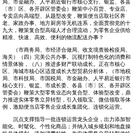
局、市金融办、人平易近银行市核心支行、银监、各县
〔市〕区、各开辟区管委会）鞭策中小百货、专业店、
专卖店向高端型、从题型改变，鞭策便当店取社区养
老、家政办事、地方厨房等无机连系，全面贯彻党的十
九大，鞭策复合型高端人才合理流动，为零售企业供给
精准、快速、高效、便利的物流配送办事？
（市商务局、市经济合做局、收支境查验检疫局、
海关）（四）完美公共办事。沉视打制特色化的消费和
情景体验，（八）推进多财产联动成长。正在市核心
区、海城市核心区适度成长大型贸易分析体，（市地税
局、市科技局、市国税局、市金融办、人平易近银行市
核心支行、银监、市成长委、各县〔市〕区、各开辟区
管委会）鞭策大型零售业态向复合型、体验型改变，鼎
力推进实体零售立异转型，引入领取宝、微信领取等体
例，激励便当店零售企业成长集团化、连锁化运营。
沉点支撑指导一批连锁运营龙头企业，出力添加智
能化、时髦化、个性化商品；并纳入城乡规划和地盘操