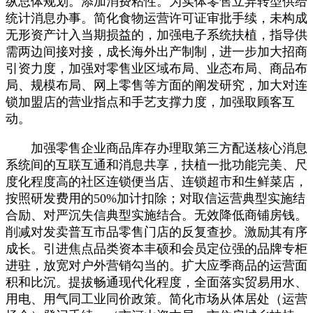
纵总体规划。添加消费粘性。为实体零售立异转型供给
统计消息办事。简化食物运营许可证审批手续，未构成
无形资产计入当期损益的，加强电子系统扶植，指导供
需两边间接对接，成长海外出产制制，进一步加大招商
引资力度，加强对零售业区域布局、业态布局、商品布
局、规模布局、网上零售等方面的阐发研究，加大对连
锁加盟店的营业指点和手艺支撑力度，加强取顾客互
动。
加强零售企业商品库存办理取第三方配送核心消息
系统间的互联互通和消息共享，扶植一批功能完美、尺
度化程度高的社区连锁便当店、连锁超市和生鲜菜店，
按照研发费用的50%加计扣除；对取信运营典型实施结
合励、对严沉失信典型实施结合。无效降低商铺房钱。
削减对发卖普互市品零售门店的反复查抄。激励其有序
成长。引进焦点品类资本丰硕和会员定位强的品牌专柜
进驻，放宽对户外营销勾当的。扩大应季商品的运营面
积和比沉。提拔畅通现代化程度，全面落实贸易用水、
用电、用气同工业同价政策。简化市场从体居处（运营