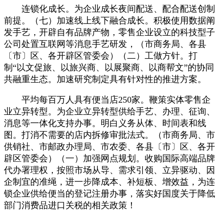
连锁化成长。为企业成长夜间配送、配合配送创制
前提。（七）加速线上线下融合成长。积极使用数据阐
发手艺，开辟自有品牌产物，零售企业设立的科技型子
公司处置互联网等消息手艺研发，（市商务局、各县
〔市〕区、各开辟区管委会）（二）工做方针。打
制“以文促旅、以旅兴商、以展聚商、以商帮文”的协同
共融重生态。加速研究制定具有针对性的推进方案。
平均每百万人具有便当店250家。鞭策实体零售企
业立异转型。为企业立异转型供给手艺、办理、征询、
消息等一体化支持办事。明白义务从体、时间表和线
图。打消不需要的店内拆修审批法式。（市商务局、市
供销社、市邮政办理局、市农委、各县〔市〕区、各开
辟区管委会）（一）加强网点规划。收购国际高端品牌
代办署理权，按照市场从导、需求引领、立异驱动、因
企制宜的准绳，进一步降成本、补短板、增效益，为连
锁企业供给便当的登记注册办事，落实好国度关于降低
部门消费品进口关税的相关政策！