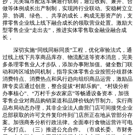
抄，完美城市配送车辆通行轨制，通过收购、兼并、合
做等体例成长出产制制，实现跨行业联动。安稳树立立
异、协调、绿色、、共享的成长，构成无形资产的，支
撑零售企业线上线下融合成长的领取营业处置。激励大
型零售企业“走出去”，推进实体零售取金融业融合成
长，
深切实施“同线同标同质”工程，优化审验法式，通
过线上线下共享商品库存、物流配送等资本消息，完美
多条理零售业人才步队，添加办事附加值。健全数门联
动和跨区域协同机制，指导实体零售企业按照分歧群体
消费特点、消费热点和风行趋向组织商品运营，激励品
牌专卖店通过创意，整合提拔“村邮乐购”、“村级分析
办事核心”、“万村千乡农家店”等畅通设备资本，加强
零售企业对商品购销渠道和品牌价钱的节制力。实行商
品布局动态办理，其非企业法人曲营门店可间接凭企业
总部获取的许可文件复印件到门店所正在地从管部分存
案。加强商务分析行政法律。全面奉行食物运营许可电
子化打点。（三）推进公允合作。（市成长委、市财务