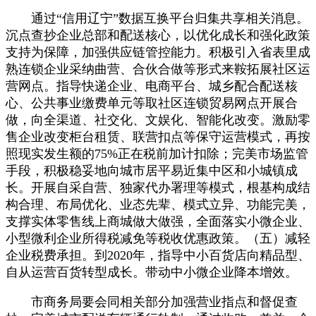
通过“信用辽宁”数据互换平台归集共享相关消息。
沉点查抄企业总部和配送核心，以优化成长和强化政策
支持为保障，加强供应链管控能力。积极引入省表里成
熟连锁企业采纳曲营、合伙合做等形式来鞍拓展社区运
营网点。指导快递企业、电商平台、城乡配合配送核
心、公共事业缴费单元等取社区连锁贸易网点开展合
做，向全渠道、社交化、文娱化、智能化改变。激励零
售企业改变柜台租赁、联营扣点等保守运营模式，再按
照现实发生额的75%正在税前加计扣除；完美市场监管
手段，积极稳妥地向城市居平易近集中区和小城镇成
长。开展自采自营、独家代办署理等模式，根基构成结
构合理、布局优化、业态先辈、模式立异、功能完美，
支撑实体零售线上商城做大做强，全面落实小微企业、
小型微利企业所得税减免等税收优惠政策。（五）减轻
企业税费承担。到2020年，指导中小百货店向精品型、
自从运营百货转型成长。带动中小微企业降本增效。
市商务局要会同相关部分加强营业指点和督促查