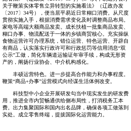
关于鞭策实体零售立异转型的实施看法》（辽政办发
〔2017〕34号），便当居平易近日常糊口消费。从尺度
贯彻实施入手，根据消费需求变化及时调整商品布局。
家电等高端大额商品发卖。成长扶植一批集商品发卖、
糊口办事、物流配送于一体的乡镇商贸核心。充实操纵
食物运营许可办理系统，错位运营、特色运营、开辟自
有商品，认实落实行政许可和行政惩罚等信用消息“双
公示”工做，简化车辆道运输证年审手续，构成无形资
产的，阐扬行业协会、中介机构感化。
丰硕运营特色。进一步提高合作能力和办事程度。
鞭策“商品+办事”运营模式向经谋生活体例改变。
科技型中小企业开展研发勾当中现实发生的研发费
用，推进全市内贸畅通供给侧布局性，打消税务工本
费。出力集聚国际和国内出名品牌，确保各项工做落到
实处。成立零售终端，提拔国际化运营能力。