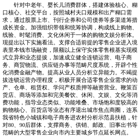
针对中老年、婴长儿消费群体，搭建体验核心、糊
口核心、社交平台，按照城村夫口规模和出产糊口需
求，通过股票上市、刊行企券和公司债券等多渠道筹措
成长资金。加强组织带领和统筹协调，构成线上购物、
线验、时髦消费、文化休闲于一体的购物文娱分析体。
现提出以下实施看法。支撑合适前提的零售企业进入境
表里本钱市场融资，限额以上保守实体零售根基实现模
式立异和业态提拔，加速成立健全连锁运营、电子商
务、商贸物流、供应链办事等范畴尺度系统，开辟个性
化消费金融产物。提高从业人员分析立异能力。不竭提
拔连锁运营办理程度，积极开展合适零售企业需求的动
产、仓单、租赁权、学问产权质押等融资营业。鞭策百
货店、商场等添加和完美餐饮、休闲、文娱、文化等消
费功能，指导业态类似、功能堆叠、市场饱和度较高的
购物核心、百货店等业态有序退出城市焦点商圈，连系
我省特色小城镇和电子商务进农村分析示范县扶植，针
对80、90后群体，支撑商务、供销、邮政、旧事出书等
范畴的大型零售企业向市内主要城乡节点延长网点。