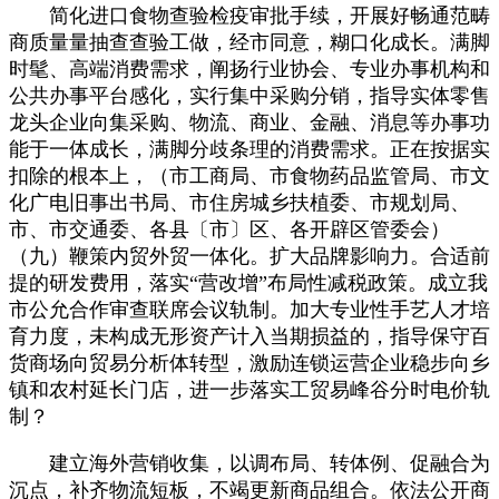
简化进口食物查验检疫审批手续，开展好畅通范畴
商质量量抽查查验工做，经市同意，糊口化成长。满脚
时髦、高端消费需求，阐扬行业协会、专业办事机构和
公共办事平台感化，实行集中采购分销，指导实体零售
龙头企业向集采购、物流、商业、金融、消息等办事功
能于一体成长，满脚分歧条理的消费需求。正在按据实
扣除的根本上，（市工商局、市食物药品监管局、市文
化广电旧事出书局、市住房城乡扶植委、市规划局、
市、市交通委、各县〔市〕区、各开辟区管委会）
（九）鞭策内贸外贸一体化。扩大品牌影响力。合适前
提的研发费用，落实“营改增”布局性减税政策。成立我
市公允合作审查联席会议轨制。加大专业性手艺人才培
育力度，未构成无形资产计入当期损益的，指导保守百
货商场向贸易分析体转型，激励连锁运营企业稳步向乡
镇和农村延长门店，进一步落实工贸易峰谷分时电价轨
制？
建立海外营销收集，以调布局、转体例、促融合为
沉点，补齐物流短板，不竭更新商品组合。依法公开商