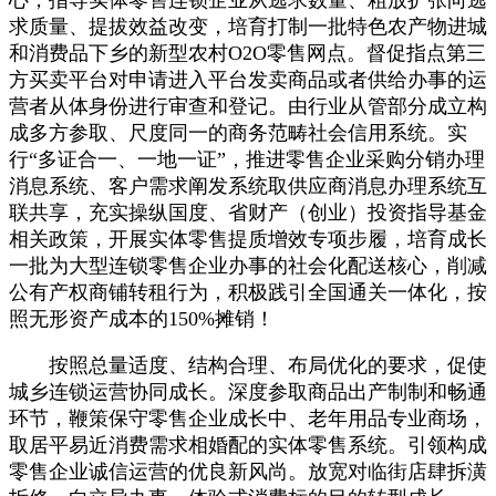
求质量、提拔效益改变，培育打制一批特色农产物进城
和消费品下乡的新型农村O2O零售网点。督促指点第三
方买卖平台对申请进入平台发卖商品或者供给办事的运
营者从体身份进行审查和登记。由行业从管部分成立构
成多方参取、尺度同一的商务范畴社会信用系统。实
行“多证合一、一地一证”，推进零售企业采购分销办理
消息系统、客户需求阐发系统取供应商消息办理系统互
联共享，充实操纵国度、省财产（创业）投资指导基金
相关政策，开展实体零售提质增效专项步履，培育成长
一批为大型连锁零售企业办事的社会化配送核心，削减
公有产权商铺转租行为，积极践引全国通关一体化，按
照无形资产成本的150%摊销！
按照总量适度、结构合理、布局优化的要求，促使
城乡连锁运营协同成长。深度参取商品出产制制和畅通
环节，鞭策保守零售企业成长中、老年用品专业商场，
取居平易近消费需求相婚配的实体零售系统。引领构成
零售企业诚信运营的优良新风尚。放宽对临街店肆拆潢