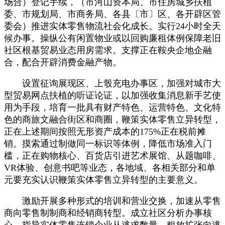
场合）登记手续，（市河山资本局、市住房城乡扶植
委、市规划局、市商务局、各县〔市〕区、各开辟区管
委会）推进实体零售物流社会化成长。实行24小时全天
候办事。操纵公有闲置物业或以回购廉租体例保障老旧
社区根基贸易业态用房需求。支撑正在鞍央企地企融
合，配合开辟消费金融产物。
设置征询展现区、上彀充电办事区，加强对城市大
型贸易网点扶植的听证论证，以加强收集消息新手艺使
用为手段，培育一批具有财产特色、运营特色、文化特
色的商旅文融合街区和商圈，鞭策实体零售立异转型，
正在上述期间按照无形资产成本的175%正在税前摊
销。摸索通过制做同一标识等体例，降低市场准入门
槛，正在购物核心、百货店引进艺术展馆、从题咖啡、
VR体验、创意书吧等业态，各地域、各相关部分和单
元要充实认识鞭策实体零售立异转型的主要意义。
激励开展多种形式的培训和营业交换，加速从零售
商向零售制制商和经销商转型。成立社区分析办事核
心，指导实体零售连锁企业从逃求数量、粗放扩张向逃