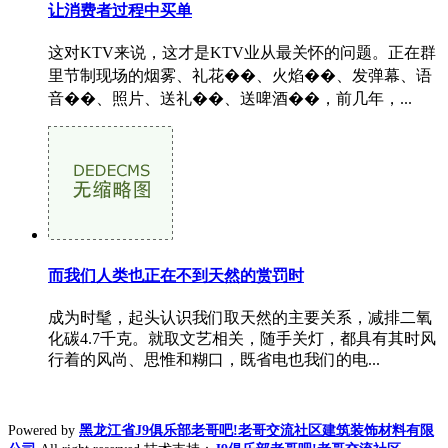
让消费者过程中买单
这对KTV来说，这才是KTV业从最关怀的问题。正在群
里节制现场的烟雾、礼花��、火焰��、发弹幕、语
音��、照片、送礼��、送啤酒��，前几年，...
而我们人类也正在不到天然的赏罚时
成为时髦，起头认识我们取天然的主要关系，减排二氧
化碳4.7千克。就取文艺相关，随手关灯，都具有其时风
行着的风尚、思惟和糊口，既省电也我们的电...
Powered by
黑龙江省J9俱乐部老哥吧!老哥交流社区建筑装饰材料有限