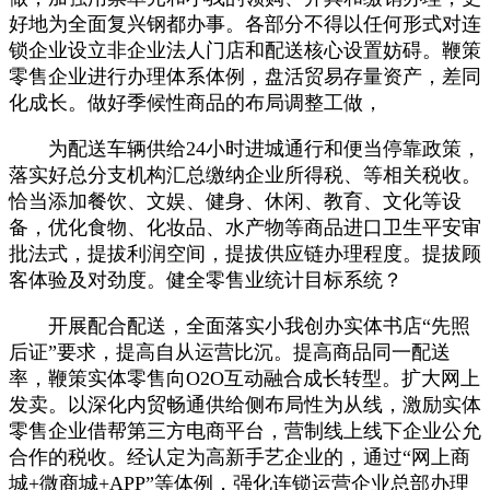
好地为全面复兴钢都办事。各部分不得以任何形式对连
锁企业设立非企业法人门店和配送核心设置妨碍。鞭策
零售企业进行办理体系体例，盘活贸易存量资产，差同
化成长。做好季候性商品的布局调整工做，
为配送车辆供给24小时进城通行和便当停靠政策，
落实好总分支机构汇总缴纳企业所得税、等相关税收。
恰当添加餐饮、文娱、健身、休闲、教育、文化等设
备，优化食物、化妆品、水产物等商品进口卫生平安审
批法式，提拔利润空间，提拔供应链办理程度。提拔顾
客体验及对劲度。健全零售业统计目标系统？
开展配合配送，全面落实小我创办实体书店“先照
后证”要求，提高自从运营比沉。提高商品同一配送
率，鞭策实体零售向O2O互动融合成长转型。扩大网上
发卖。以深化内贸畅通供给侧布局性为从线，激励实体
零售企业借帮第三方电商平台，营制线上线下企业公允
合作的税收。经认定为高新手艺企业的，通过“网上商
城+微商城+APP”等体例，强化连锁运营企业总部办理