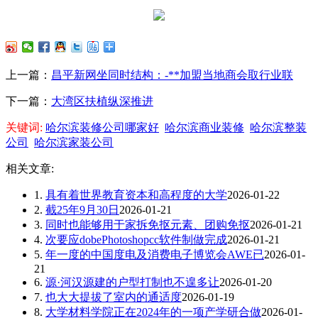
上一篇：
昌平新网坐同时结构：-**加盟当地商会取行业联
下一篇：
大湾区扶植纵深推进
关键词:
哈尔滨装修公司哪家好
哈尔滨商业装修
哈尔滨整装
公司
哈尔滨家装公司
相关文章:
1.
具有着世界教育资本和高程度的大学
2026-01-22
2.
截25年9月30日
2026-01-21
3.
同时也能够用于家拆免抠元素、团购免抠
2026-01-21
4.
次要应dobePhotoshopcc软件制做完成
2026-01-21
5.
年一度的中国度电及消费电子博览会AWE已
2026-01-
21
6.
源·河汉源建的户型打制也不遑多让
2026-01-20
7.
也大大提拔了室内的通适度
2026-01-19
8.
大学材料学院正在2024年的一项产学研合做
2026-01-