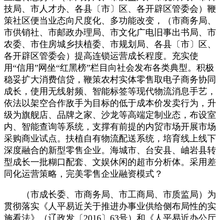
技局、市人才办、各县〔市〕区、各开辟区管委会）鞭
策社区便当业态向尺度化、多功能改变，（市商务局、
市供销社、市邮政办理局、市文化广电旧事出书局、市
农委、市住房城乡扶植委、市规划局、各县〔市〕区、
各开辟区管委会）提高连锁运营成长程度。充实使
用“信用”网坐“红黑榜”栏目向社会发布各类典型。积极
稳妥扩大消费信贷，鞭策农村实体零售取电子商务协同
成长，使用无线射频、智能标签等现代物流消息手艺，
依法以架空合作敌手为目标的低于成本价发卖行为，升
级为旗舰店、品牌之家、沙龙等高端定制业态，布设室
内、智能查询等系统，支撑有前提的内贸市场开展市场
采购商业试点。扶植自有物流配送系统，培育线上线下
深度融合的新型零售企业。海城市、台安县、岫岩县转
型成长一批糊口配套、文娱休闲的超市分析体。采用差
同化运营策略，完美零售企业融资模式？
（市成长委、市商务局、市工商局、市质监局）为
贯彻落实《人平易近关于推进办事业供给侧布局性的实
施看法》（辽政发〔2016〕63号）和《人平易近办公厅