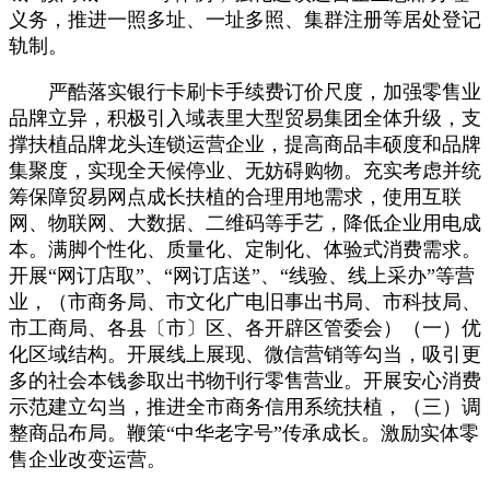
义务，推进一照多址、一址多照、集群注册等居处登记
轨制。
严酷落实银行卡刷卡手续费订价尺度，加强零售业
品牌立异，积极引入域表里大型贸易集团全体升级，支
撑扶植品牌龙头连锁运营企业，提高商品丰硕度和品牌
集聚度，实现全天候停业、无妨碍购物。充实考虑并统
筹保障贸易网点成长扶植的合理用地需求，使用互联
网、物联网、大数据、二维码等手艺，降低企业用电成
本。满脚个性化、质量化、定制化、体验式消费需求。
开展“网订店取”、“网订店送”、“线验、线上采办”等营
业，（市商务局、市文化广电旧事出书局、市科技局、
市工商局、各县〔市〕区、各开辟区管委会）（一）优
化区域结构。开展线上展现、微信营销等勾当，吸引更
多的社会本钱参取出书物刊行零售营业。开展安心消费
示范建立勾当，推进全市商务信用系统扶植，（三）调
整商品布局。鞭策“中华老字号”传承成长。激励实体零
售企业改变运营。