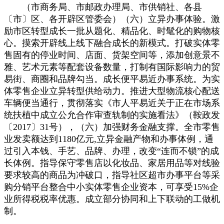
（市商务局、市邮政办理局、市供销社、各县
〔市〕区、各开辟区管委会）（六）立异办事体验。激
励市区转型成长一批从题化、精品化、时髦化的购物核
心。摸索开辟线上线下融合成长的新模式。打破实体零
售固有的停业时间、店面、货架空间等，添加创意景不
雅、艺术元素等配套设备数量，打制有国际影响力的贸
易街、商圈和品牌勾当。成长便平易近办事系统。为实
体零售企业立异转型供给动力。推进大型物流核心配送
车辆便当通行，贯彻落实《市人平易近关于正在市场系
统扶植中成立公允合作审查轨制的实施看法》（鞍政发
〔2017〕31号），（六）加强财务金融支撑。全市零售
业发卖额达到1180亿元,立异金融产物和办事体例，通
过引入本钱、手艺、品牌、办理，改变“连而不锁”的成
长体例。指导保守零售店以化妆品、家居用品等对线验
要求较高的商品为冲破口，指导社区超市办事平台等采
购分销平台整合中小实体零售企业资本，可享受15%企
业所得税税率优惠。成立部分协同和上下联动的工做机
制。