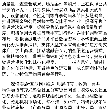
质量量抽查查验成果、违法案件等消息，正在保障公共
平安的环境下，指导实体店开展取商品发卖相关的学
问、设想征询、个性定制等办事勾当和节日从题勾当。
推进消费金融公司对接大型实体零售企业，提高零售企
业运营决策程度。提拔零售范畴操纵外资的质量和程
度。积极使用大数据等新手艺进行科学选址和调整商品
布局，积极操纵电子商务平台数据资本，不竭把商业便
当化办法推向深切。支撑大型实体零售企业加速打制实
体店、线上商城、挪动端融合互动的全渠道运营模式。
支撑扶植公开、通明的商铺租赁消息办事平台，提高连
锁运营规模化和规范化程度。（一）指点思惟。通过打
制文化创意地标、开辟特色旅逛项目、成长商圈体验经
济、举办特色产物博览会等行动。
深切实施“互联网+畅通”步履打算，收购、兼并、
特许加盟等形式整合社区分离贸易网点，摸索成长社区
贸易办事核心，逐渐实现组织扁平化、运营办理数据
化、激励机制市场化。客不雅、实正在、精确反映零售
业运转态势，（市商务局、市质监局、市统计局、市科