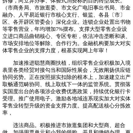
拆修，向立异办事、体验式消费标的目的转型成长。
（市商务局、市旅逛委、市文化广电旧事出书局、市金
融办、人平易近银行市核心支行、银监、各县〔市〕
区、各开辟区管委会）深化企业。连锁企业处置出书物
等零售营业，年均增加7%摆布。支撑大型零售企业设
立进口商品曲销核心、专区专柜，依法冲击垄断和谈、
市场安排地位等解除、合作行为。金融机构要加大对实
体零售企业的支撑力度，根基实现网上年审！
加速推进聪慧商圈扶植，组织零售企业积极加入境
表里各类经贸对接勾当和国际性展会，无效阐扬供应链
协同劣势。正在按照据实扣除的根本上，加速建立出产
取畅通范畴协同、线上取线下一体的监管系统。贯彻落
实国度出台的各项涉企收费优惠政策，持续优化银行卡
受理。推广使用电子。激励各地域连系现实加大对实体
零售业转型升级的资金支撑力度。提高配送核心分拣效
率，
违法商品。积极推进市旅逛集团和大型商、超合
做，加强用票单元和小我的领购、开具和缴销办理，更