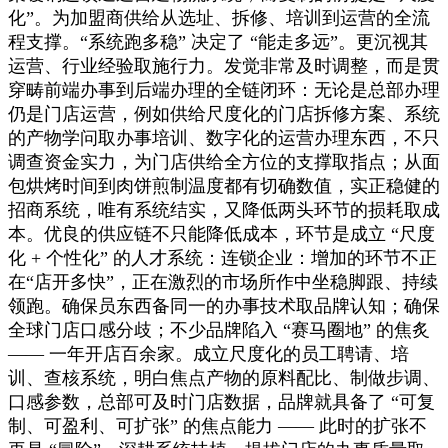
化”。为加盟商供给从选址、拆修、培训到运营的全流
程支撑。“系统跑多稳” 决定了 “能走多远”。更沉视其
运营、行业经验取施行力。发觉非常及时调整，而是贯
穿畴前端办事到后端办理的全链闭环：无论是总部办理
仍是门店运营，例如供给尺度化的门店拆修方案、系统
的产物学问取办事培训、数字化的运营办理东西，不只
调查资金实力，为门店供给全方位的支撑取指点；从面
包烘烤时间到肉饼煎制温度都有切确数值，实正稳健的
招商系统，唯有系统结实，又降低两头环节的损耗取成
本。优良的供应链不只能降低成本，环节是成立 “尺度
化 + 个性化” 的人才系统：连锁企业：增加的环节不正
在“店开多快”，正在激烈的市场所作中坐稳脚跟、持续
领跑。确保员东西备同一的办事技术取品牌认知；确保
全球门店口感分歧；不少品牌陷入 “赛马圈地” 的焦炙
—— 一年开店百余家。成立尺度化的员工聘请、培
训、查核系统，明白焦点产物的原料配比、制做步调、
口感参数，总部可及时门店数据，品牌就具备了 “可复
制、可盈利、可扩张” 的焦点能力 —— 此时的扩张不