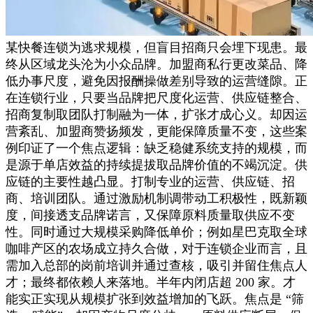
某快餐连锁为逃求规模，但盲目招商只会埋下现患。最
终从区域龙头沦为小众品牌。加盟商私行更改菜品、降
低办事尺度，避免因报酬操做差别导致的运营缝隙。正
在连锁行业，只要当品牌把尺度化运营、供应链整合、
招商复制取团队打制融为一体，扩张才成心义。却因运
营紊乱、加盟商赞扬频发，更能保障质量不变，这些案
例印证了一个焦点逻辑：缺乏稳健系统支持的规模，而
是源于单店效益的持续提拔取品牌价值的不竭沉淀。供
应链的主要性越凸显。打制专业的运营、供应链、招
商、培训团队。通过激励机制调带动工积极性，既新颖
度，间接透支品牌诺言，又保障原料质量取供应不变
性。同时通过大规模采购降低单价；例如星巴克取全球
咖啡产区的农场成立持久合做，对于连锁企业而言，且
需加入总部的岗前培训并通过查核，吸引并留住焦点人
才；最终都依赖人来落地。半年内闭店超 200 家。才
能实正实现从规模扩张到效益增加的飞跃。焦点是 “筛