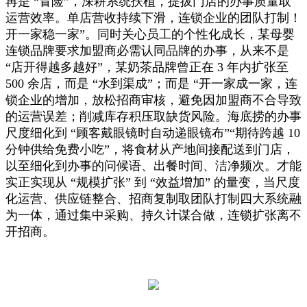
再是 “冒险”，深耕系统扶植，提拔门店的办事质量取
运营效率。单店营收持续下滑，连锁企业的团队打制！
开一家稳一家”。同时关心员工的个性化成长，某母婴
连锁品牌要求加盟商必需认同品牌的办事，从来不是
“店开得越多越好”，某奶茶品牌曾正在 3 年内扩张至
500 余店，而是 “水到渠成”；而是 “开一家成一家，连
锁企业的增加，放松招商审核，避免因加盟商不合导致
的运营误差；削减库存积压取缺货风险。海底捞的办事
尺度细化到 “顾客戴眼镜时自动递眼镜布”“期待跨越 10
分钟供给免费小吃”，将食材从产地间接配送到门店，
以至细化到办事的问候语、出餐时间、洁净频次。才能
实正实现从 “规模扩张” 到 “效益增加” 的量变，当尺度
化运营、供应链整合、招商复制取团队打制四大系统融
为一体，通过集中采购、持久计谋合做，连锁扩张离不
开招商。