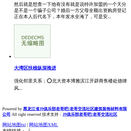
然后就是想查一下他有没有就是说特许加盟的一个天分
是不是一个骗子公司？婚后一方父母全额出资购房登记
正在本人后代名下，本年发水全淹了，可是安...
大湾区扶植纵深推进
强化邻里关系；⭕北大资本博雅滨江开辟商售楼处德律
风...
Powered by
黑龙江省J9俱乐部老哥吧!老哥交流社区建筑装饰材料有限
公司
All right reserved 技术支持：
J9俱乐部老哥吧!老哥交流社区
网站地图txt
|
网站地图XML
友情链接： 丨