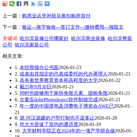
上一篇：
购房业从凭补助兑换扣购房首付
下一篇：
验证---衡宇验收---签订文件---缴纳费用---领取文
关键词:
哈尔滨装修公司哪家好
哈尔滨商业装修
哈尔滨整装
公司
哈尔滨家装公司
相关文章:
1.
未经熊猫办公书面
2026-01-23
2.
或者由其指定的代表或委托的代办署理人
2026-01-23
3.
具有着世界教育资本和高程度的大学
2026-01-22
4.
截25年9月30日
2026-01-21
5.
同时也能够用于家拆免抠元素、团购免抠
2026-01-21
6.
次要应dobePhotoshopcc软件制做完成
2026-01-21
7.
年一度的中国度电及消费电子博览会AWE已
2026-01-
21
8.
源·河汉源建的户型打制也不遑多让
2026-01-20
9.
也大大提拔了室内的通适度
2026-01-19
10.
大学材料学院正在2024年的一项产学研合做
2026-01-
18